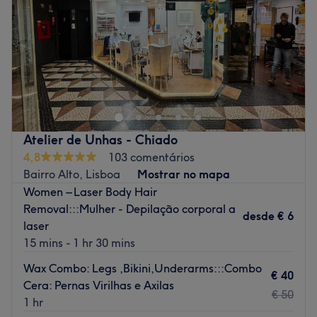
Sábado
10:00
–
19:00
Domingo
Fechado
Belezura encontra-se em Lisboa. Neste salão oferecem os
melhores tratamentos para cuidar de si e desfrutar duma
experiência inolvidável!
Transporte público mais próximo
Atelier de Unhas - Chiado
A 3 minutos a pé da paragem de metro de Baixa-Chiado.
4,8
103 comentários
A equipa
Bairro Alto, Lisboa
Mostrar no mapa
Uma equipa qualificada e experiente, especializada nas
Women – Laser Body Hair
suas áreas de atuação.
Removal:::Mulher - Depilação corporal a
desde
€ 6
laser
O que mais gostamos
15 mins - 1 hr 30 mins
Ambiente: acolhedor e tranquilo.
Especializados em:
Wax Combo: Legs ,Bikini,Underarms:::Combo
€ 40
Marcas e produtos utilizados:
Cera: Pernas Virilhas e Axilas
€ 50
Extras:
1 hr