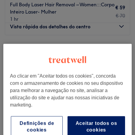
Go to venue
Full Body Laser Hair Removal – Women:::Corpo
€ 59
Inteiro Laser- Mulher
€ 70
1 hr
Vista rápida dos detalhes do centro
Segunda-feira
10:00
–
19:00
Terça-feira
10:00
–
19:00
Quarta-feira
10:00
–
19:00
Quinta-feira
10:00
–
19:00
Sexta-feira
10:00
–
19:00
Ao clicar em "Aceitar todos os cookies", concorda
Sábado
10:00
–
19:00
com o armazenamento de cookies no seu dispositivo
Domingo
Fechado
para melhorar a navegação no site, analisar a
utilização do site e ajudar nas nossas iniciativas de
✨
Atelier de Unhas- Chiado
marketing.
Nail & Beauty Studio – Lisbon Center
✨
💅 Nails | 👣 Pedicure | 💆 Massages | 🪞 Brows & Lashes |
Definições de
Aceitar todos os
🧴 Facials | ✨ Waxing & Laser
cookies
cookies
Raíssa Muniz Estética