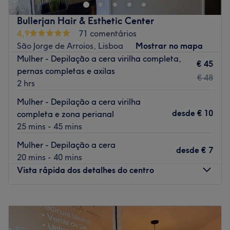
assoreamento possível. Se queres realçar a tua beleza
natural, reserva já e comprova por ti mesma!
Bullerjan Hair & Esthetic Center
Transporte público mais próximo:
4,9
71 comentários
São Jorge de Arroios, Lisboa
Mostrar no mapa
A quatro minutos a pé da paragem de Metro 'Avenida'.
Mulher - Depilação a cera virilha completa,
€ 45
A equipa:
pernas completas e axilas
€ 48
Uma equipa com anos de experiência no sector e
2 hrs
evolução constante para poder oferece-te os melhores
Mulher - Depilação a cera virilha
tratamentos.
desde
€ 10
completa e zona perianal
O que mais gostamos:
25 mins - 45 mins
Ambiente: moderno, minimalista e com uma boa energia.
Mulher - Depilação a cera
Especializados em: cortes de cabelo, coloração capilar,
desde
€ 7
20 mins - 40 mins
tratamentos capilares, depilação com cera, extensão de
Vista rápida dos detalhes do centro
pestanas e muito mais.
Marcas e produtos utilizados: Truss Professionale Redken.
Extras: neste salão falam português, inglês e espanhol.
Segunda-feira
Fechado
Terça-feira
10:00
–
19:00
Go to venue
Quarta-feira
10:00
–
19:00