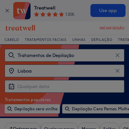
Treatwell
Use app
130K
INICIAR SESSÃO
CABELO
TRATAMENTOS FACIAIS
UNHAS
DEPILAÇÃO
TRAT
Tratamentos populares
Depilação cera virilha
Depilação Cera Pernas Mulh
Ordenar por