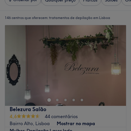
Qualquer preço
Marcas
Salões
Of
146 centros que oferecem:
tratamentos de depilação em Lisboa
Belezura Salão
4,6
44 comentários
Bairro Alto, Lisboa
Mostrar no mapa
Mulher-Depilação Laser Iodo