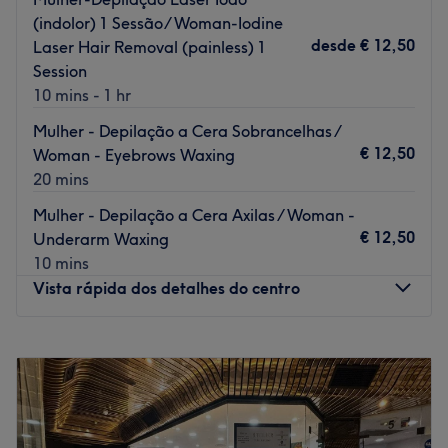
(indolor) 1 Sessão/ Woman-Iodine
desde
€ 12,50
Laser Hair Removal (painless) 1
Session
10 mins - 1 hr
Mulher - Depilação a Cera Sobrancelhas /
€ 12,50
Woman - Eyebrows Waxing
20 mins
Mulher - Depilação a Cera Axilas / Woman -
€ 12,50
Underarm Waxing
10 mins
Vista rápida dos detalhes do centro
Segunda-feira
10:00
–
19:00
Terça-feira
10:00
–
19:00
Quarta-feira
10:00
–
19:00
Quinta-feira
10:00
–
19:00
Sexta-feira
10:00
–
19:00