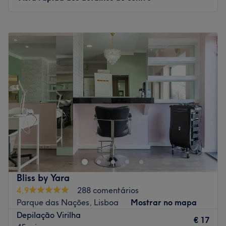
Segunda-feira
09:00
–
19:00
Terça-feira
09:00
–
19:00
Quarta-feira
09:00
–
19:00
Quinta-feira
09:00
–
19:00
Sexta-feira
09:00
–
19:00
Sábado
09:00
–
15:00
Domingo
Fechado
Q Corpo Estética encontra-se na Avenida de Madrid,
10F, em Lisboa. A missão da equipa deste salão é
proporcionar uma experiência gratificante que
impulsione os seus clientes a reviverem a experiência
sempre que retornam ao centro. O seu objetivo passa por
Bliss by Yara
compreender a importância que cada uma de nós tem,
4,9
288 comentários
pois os clientes são a razão do seu trabalho. Também
Parque das Nações, Lisboa
Mostrar no mapa
dispõem de soluções com um acompanhamento
Depilação Virilha
individual criterioso, sendo que cada cliente tem um
€ 17