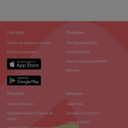
Sexta-feira
Fechado
Sábado
Fechado
Domingo
Fechado
A equipa:
Contacto
Descobre
Uma equipa com formação certificada DGERT/SIGO e
Centro de ajuda ao cliente
The Treatment Files
em constante formação, para poder oferece-te os
Entra em contacto
Cartão Oferta
melhores tratamentos. Nós cumprimos os protocolos
sanitários de higienização e desinfecção.
Assine a nossa newsletter
Nosso espaço:
Sitemap
Ambiente: exclusivo e acolhedor.
Especializados em: beleza.
Go to venue
Parceiros
Empresa
Torna-te Parceiro
Sobre Nós
Treatwell Connect Centro de
Estamos a Contratar
ajuda
Legal & RGPD
Treatwell Pro Centro de ajuda