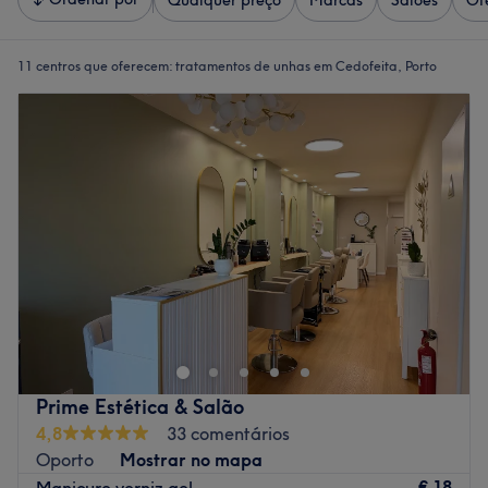
Qualquer preço
Marcas
Salões
Of
11 centros que oferecem:
tratamentos de unhas em Cedofeita, Porto
Prime Estética & Salão
4,8
33 comentários
Oporto
Mostrar no mapa
€ 18