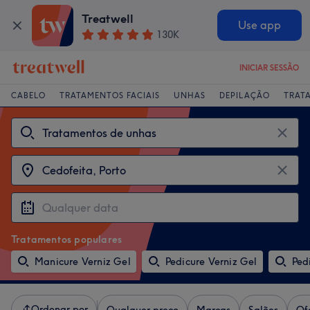
Treatwell
Use app
130K
INICIAR SESSÃO
CABELO
TRATAMENTOS FACIAIS
UNHAS
DEPILAÇÃO
TRAT
Tratamentos populares
Manicure Verniz Gel
Pedicure Verniz Gel
Ped
Ordenar por