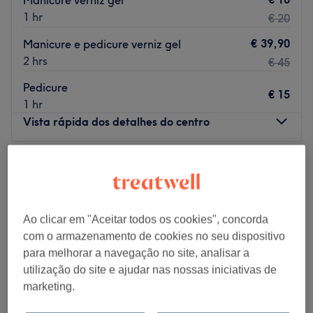
Manicure verniz gel
1 hr
€ 20
€ 39,90
Manicure e pedicure verniz gel
2 hrs
€ 45
Pedicure
€ 15
1 hr
Vista rápida dos detalhes do centro
Segunda-feira
09:30
–
20:00
Terça-feira
09:30
–
20:00
Quarta-feira
09:30
–
20:00
Quinta-feira
09:30
–
20:00
Ao clicar em "Aceitar todos os cookies", concorda
Sexta-feira
09:30
–
20:00
com o armazenamento de cookies no seu dispositivo
Sábado
09:30
–
20:00
para melhorar a navegação no site, analisar a
Domingo
Fechado
utilização do site e ajudar nas nossas iniciativas de
marketing.
A Prime Estética & Salão é um espaço dedicado ao
cuidado da beleza, bem-estar e autoestima, localizado