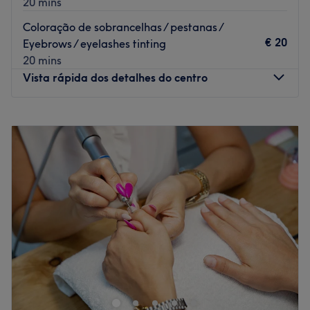
20 mins
mas também mais confiante e feliz.
Coloração de sobrancelhas / pestanas /
Estou localizada no centro do Porto, no coração da Baixa,
€ 20
Eyebrows / eyelashes tinting
mesmo ao lado do supermercado Pingo Doce, no prédio
20 mins
do Sindicato do Trabalho, 4.º andar. Será um prazer
Vista rápida dos detalhes do centro
receber você!
Go to venue
Segunda-feira
09:00
–
20:00
Terça-feira
09:00
–
20:00
Quarta-feira
09:00
–
20:00
Quinta-feira
09:00
–
20:00
Sexta-feira
09:00
–
20:00
Sábado
09:00
–
20:00
Domingo
09:00
–
20:00
It's like a beauty salon, but way better! And it's also the
place for the best hair finishes, perfect make-up and
fantastic nail art! G×Bar is made up of 58 beauty bars in
13 countries, with tens of thousands of haircuts and