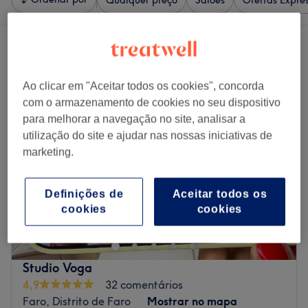
Qualquer preço
Salões
Ofertas Expre
4 centros que oferecem:
tratamentos de unhas perto Faro, Distrito de Faro
Ao clicar em "Aceitar todos os cookies", concorda
com o armazenamento de cookies no seu dispositivo
para melhorar a navegação no site, analisar a
utilização do site e ajudar nas nossas iniciativas de
marketing.
Definições de
Aceitar todos os
cookies
cookies
Studio Voga
4,9
32 comentários
Faro, Distrito de Faro
Mostrar no mapa