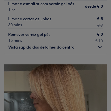
Limar e esmaltar com verniz gel pés
desde
€ 8
1 hr
€ 5
Limar e cortar as unhas
30 mins
€ 7
€ 8
Remover verniz gel pés
15 mins
€ 10
Vista rápida dos detalhes do centro
Segunda-feira
10:00
–
18:30
Terça-feira
10:00
–
18:30
Quarta-feira
10:00
–
18:30
Quinta-feira
10:00
–
18:30
Sexta-feira
10:00
–
18:30
Sábado
09:00
–
14:00
Domingo
Fechado
Localizado numa zona central de Faro, o Studio Voga é