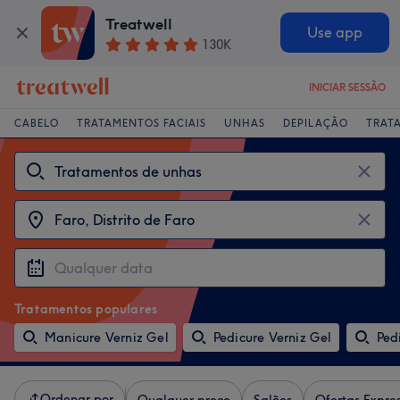
Treatwell
Use app
130K
INICIAR SESSÃO
CABELO
TRATAMENTOS FACIAIS
UNHAS
DEPILAÇÃO
TRAT
Tratamentos populares
Manicure Verniz Gel
Pedicure Verniz Gel
Ped
Ordenar por