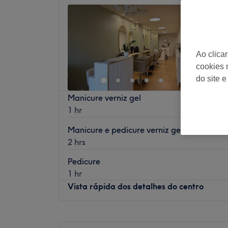
Prime E
4,8
Oporto
Ao clica
cookies 
do site e
Manicure verniz gel
1 hr
Manicure e pedicure verniz gel
2 hrs
Pedicure
1 hr
Vista rápida dos detalhes do centro
Segunda-feira
09:30
–
20:00
Terça-feira
09:30
–
20:00