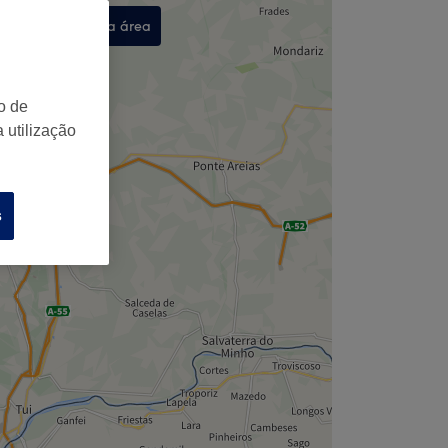
Procurar nesta área
,
o de
 utilização
s