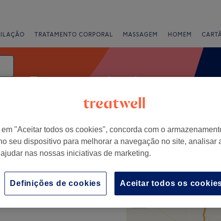
PILAÇÃO
TRATAMENTO CORPORAL
MASSAGEM
HOMEM
CART
Tratamentos de unhas
r em "Aceitar todos os cookies", concorda com o armazenament
Classificação
no seu dispositivo para melhorar a navegação no site, analisar a
 ajudar nas nossas iniciativas de marketing.
+
Definições de cookies
Aceitar todos os cookie
−