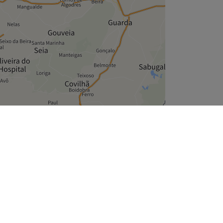
Leaflet
| ©
OpenStreetMap
contributors
Empresa
Sobre Nós