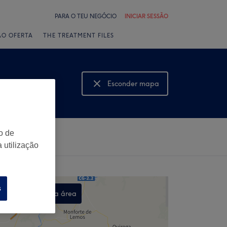
PARA O TEU NEGÓCIO
INICIAR SESSÃO
ÃO OFERTA
THE TREATMENT FILES
Esconder mapa
Mostrar mapa
o de
 utilização
s
Procurar nesta área
,