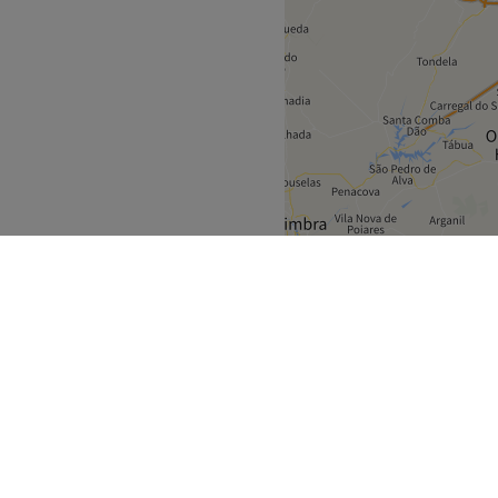
ila Real
Vila Real
>
obre
Parceiros
eatment Files
Torna-te Parceiro