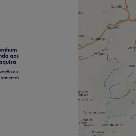
nenhum
nda aos
esquisa
ização ou
atamentos.