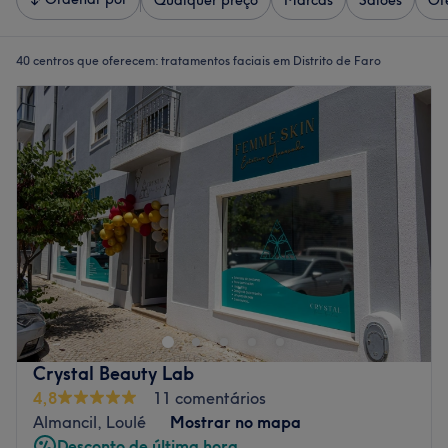
Qualquer preço
Marcas
Salões
Of
40 centros que oferecem:
tratamentos faciais em Distrito de Faro
Crystal Beauty Lab
4,8
11 comentários
Almancil, Loulé
Mostrar no mapa
Desconto de última hora