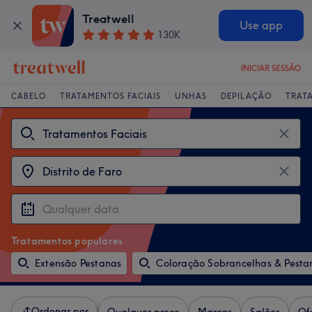
Treatwell
Use app
130K
INICIAR SESSÃO
CABELO
TRATAMENTOS FACIAIS
UNHAS
DEPILAÇÃO
TRAT
Tratamentos populares
Extensão Pestanas
Coloração Sobrancelhas & Pesta
Ordenar por