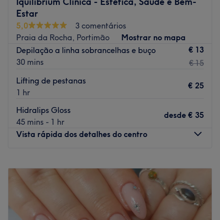
Iquilibrium Clínica - Estética, Saúde e Bem-
Estar
5,0
3 comentários
Praia da Rocha, Portimão
Mostrar no mapa
€ 13
Depilação a linha sobrancelhas e buço
30 mins
€ 15
Lifting de pestanas
€ 25
1 hr
Hidralips Gloss
desde
€ 35
45 mins - 1 hr
Vista rápida dos detalhes do centro
Segunda-feira
10:00
–
19:00
Terça-feira
10:00
–
19:00
Quarta-feira
10:00
–
19:00
Quinta-feira
10:00
–
19:00
Sexta-feira
10:00
–
19:00