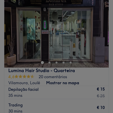
Terça-feira
09:00
–
19:00
Quarta-feira
09:00
–
19:00
Quinta-feira
09:00
–
19:00
Sexta-feira
09:00
–
19:00
Sábado
08:00
–
19:00
Domingo
Fechado
A Imperio Beauty School encontra-se na Av. Dr. Francisco
Sá Carneiro, 6, Loja B, na Quarteira. Este espaço é um
centro muito completo que te oferece serviços de "A-Z",
ou melhor dizendo, dos pés à cabeça. Desta forma, vai
garantir o sucesso do serviço que escolheres, prestando-
Lumina Hair Studio - Quarteira
lhe toda a atenção necessária e sempre acompanhados
4,6
20 comentários
das melhores marcas. Se estás no Algarve, vem conhecer
Vilamoura, Loulé
Mostrar no mapa
o Imperio Beauty School!
€ 15
Depilação facial
Transporte público mais próximo:
35 mins
€ 25
Tens à tua disposição várias linhas de atuocarro que te
Trading
€ 10
deixam perto do centro, entre as quais a linha 9, 55, 66 e
30 mins