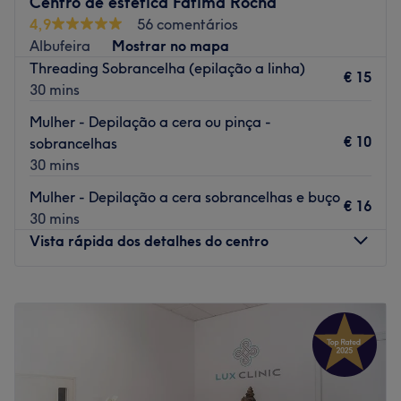
Centro de estética Fátima Rocha
4,9
56 comentários
A equipa:
Albufeira
Mostrar no mapa
Uma equipa com anos de experiência no sector e em
Threading Sobrancelha (epilação a linha)
€ 15
constante formação, para poder oferece-te os melhores
30 mins
tratamentos.
Mulher - Depilação a cera ou pinça -
O que mais gostamos:
€ 10
sobrancelhas
Ambiente: elegante, chique e moderno
30 mins
Especializados em: beleza
Mulher - Depilação a cera sobrancelhas e buço
Go to venue
€ 16
30 mins
Vista rápida dos detalhes do centro
Segunda-feira
Fechado
Terça-feira
10:00
–
19:00
Quarta-feira
10:00
–
19:00
Quinta-feira
10:00
–
19:00
Sexta-feira
10:00
–
19:00
Sábado
09:00
–
19:00