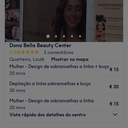
Domingo
Fechado
O
Adriana Rodrigues Head Spa & Relax
é um espaço
dedicado ao
bem-estar, cuidados capilares e
relaxamento
, localizado na
Rua Dr. Silvestre Falcão, nº
13, R/C Esquerdo, Loja F
, em
Tavira (Faro)
.
O conceito foca-se em proporcionar momentos de
Dona Bella Beauty Center
relaxamento profundo através de tratamentos capilares
5,0
2 comentários
tipo
head spa
, massagens e cuidados de beleza, num
Quarteira, Loulé
Mostrar no mapa
ambiente tranquilo e acolhedor.
Mulher - Design de sobrancelhas a linha + buço
€ 15
✨ Principais serviços
20 mins
Head Spa e tratamentos capilares
Depilação a linha sobrancelhas e buço
Massagens de relaxamento
€ 20
30 mins
Cuidados de beleza e bem-estar
Atendimento personalizado focado no relaxamento
Mulher - Design de sobrancelhas a linha
€ 15
Transporte público mais próximo
20 mins
Vista rápida dos detalhes do centro
🚍 Como chegar
Autocarro: