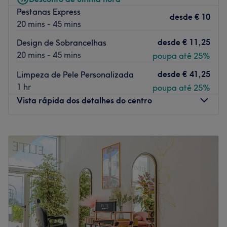
Pestanas Express
desde
€ 10
20 mins - 45 mins
desde
€ 11,25
Design de Sobrancelhas
20 mins - 45 mins
poupa até 25%
desde
€ 41,25
Limpeza de Pele Personalizada
1 hr
poupa até 25%
Vista rápida dos detalhes do centro
Segunda-feira
Fechado
Terça-feira
09:30
–
12:00
Quarta-feira
09:30
–
12:00
Quinta-feira
09:30
–
12:00
Sexta-feira
09:30
–
12:00
Sábado
09:30
–
12:00
Domingo
Fechado
Crystal Beleza e Bem Estar é um salão/centro de estética