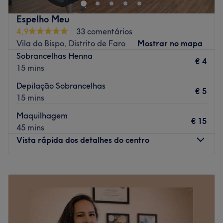
A equipa
Espelho Meu
Uma equipa com anos de experiência no sector que
4,9
33 comentários
oferece um serviço completamente personalizado.
Vila do Bispo, Distrito de Faro
Mostrar no mapa
O que mais gostamos
Sobrancelhas Henna
€ 4
Ambiente: moderno, elegante e acolhedor
15 mins
Especializados em: massagens, beleza
Depilação Sobrancelhas
Go to venue
€ 5
15 mins
Maquilhagem
€ 15
45 mins
Vista rápida dos detalhes do centro
Segunda-feira
Fechado
Terça-feira
09:00
–
19:00
Quarta-feira
09:00
–
19:00
Quinta-feira
09:00
–
19:00
Sexta-feira
09:00
–
19:00