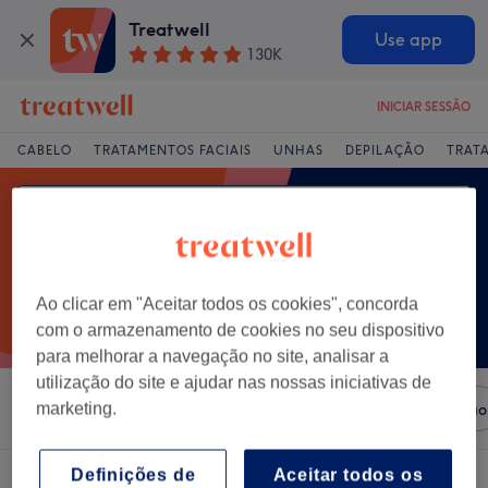
Treatwell
Use app
130K
INICIAR SESSÃO
CABELO
TRATAMENTOS FACIAIS
UNHAS
DEPILAÇÃO
TRAT
Ao clicar em "Aceitar todos os cookies", concorda
com o armazenamento de cookies no seu dispositivo
para melhorar a navegação no site, analisar a
utilização do site e ajudar nas nossas iniciativas de
Ordenar por
marketing.
Salões
Ofertas Expresso
Classificação
Definições de
Aceitar todos os
Um centro que oferece:
limpeza facial profunda em Alcobaça