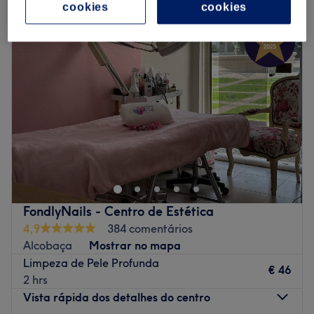
cookies
cookies
FondlyNails - Centro de Estética
4,9
384 comentários
Alcobaça
Mostrar no mapa
Limpeza de Pele Profunda
€ 46
2 hrs
Vista rápida dos detalhes do centro