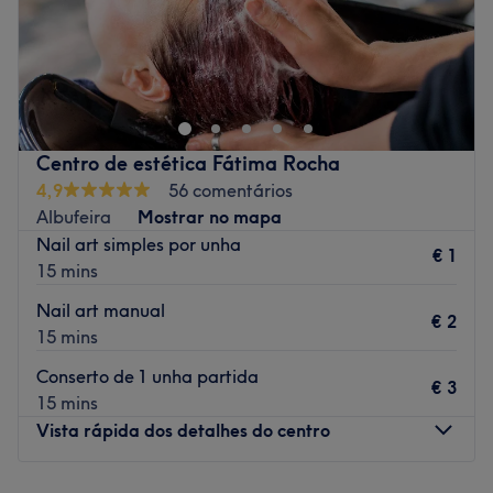
Fashion Hair Espaço da Beleza encontra-se em
Quarteira. Se procuras os melhores tratamentos de
estética, com as melhores marcas e o melhor trato
possível, faz a tua reserva e comprova por ti mesma!
Transporte público mais próximo:
Centro de estética Fátima Rocha
4,9
56 comentários
A equipa:
Albufeira
Mostrar no mapa
Uma equipa com anos de experiência no sector e em
Nail art simples por unha
€ 1
constante formação, para poder oferece-te os melhores
15 mins
tratamentos.
Nail art manual
O que mais gostamos:
€ 2
15 mins
Ambiente: elegante, chique e moderno
Especializados em: beleza
Conserto de 1 unha partida
€ 3
15 mins
Go to venue
Vista rápida dos detalhes do centro
Segunda-feira
Fechado