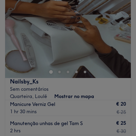
Quarta-feira
11:00
–
20:00
Quinta-feira
09:30
–
20:00
Sexta-feira
09:30
–
20:00
Sábado
09:30
–
13:00
Domingo
Fechado
Neusa Santos, Sou Esteticista e técnica de laser com mais
de 10 anos de experiência, especializada em depilação
a laser segura e eficaz. Também tenho outro tipo de
serviços como unhas, limpeza de pele e extensão de
Pestanas, sempre com atendimento personalizado e
Nailsby_Ks
máxima atenção á higiene e ao conforto do cliente.
Sem comentários
Atendo num gabinete próprio, num ambiente
Quarteira, Loulé
Mostrar no mapa
profissional, acolhedor e de confiança, focado no bem-
€ 20
Manicure Verniz Gel
estar e satisfação de cada cliente.
1 hr 30 mins
€ 25
Go to venue
€ 25
Manutenção unhas de gel Tam S
2 hrs
€ 30