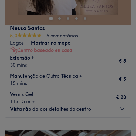
de terapias e massagens localizado em Faro.
Transporte público mais próximo
A equipa
Neusa Santos
Uma equipa com anos de experiência no sector que
5,0
5 comentários
oferece um serviço completamente personalizado.
Lagos
Mostrar no mapa
O que mais gostamos
Centro baseado en casa
Ambiente: moderno, elegante e acolhedor
Extensão +
€ 5
Especializados em: massagens, beleza
30 mins
Go to venue
Manutenção de Outra Técnica +
€ 5
15 mins
Verniz Gel
€ 20
1 hr 15 mins
Vista rápida dos detalhes do centro
Segunda-feira
11:00
–
20:00
Terça-feira
09:30
–
20:00