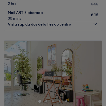
2 hrs
€ 50
Nail ART Elaborada
€ 15
30 mins
Vista rápida dos detalhes do centro
Segunda-feira
10:00
–
18:30
Terça-feira
10:00
–
18:30
Quarta-feira
10:00
–
18:30
Quinta-feira
10:00
–
18:30
Sexta-feira
10:00
–
18:30
Sábado
09:00
–
14:00
Domingo
Fechado
Localizado numa zona central de Faro, o Studio Voga é
um espaço moderno e acolhedor dedicado a unhas,
pestanas e sobrancelhas. Fácil acesso, excelente
atendimento e profissionais de excelência.