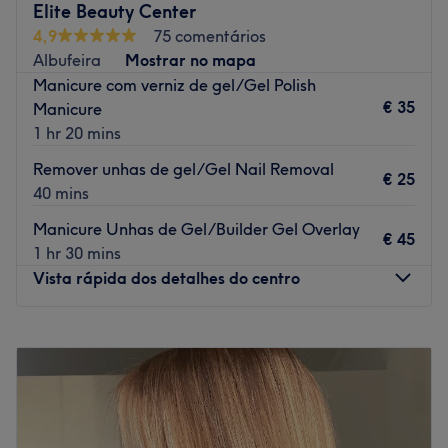
Transporte público mais próximo
Elite Beauty Center
4,9
75 comentários
A 4 minutos a pé da paragem de autocarro de Largo de
Albufeira
Mostrar no mapa
S. Luís.
Manicure com verniz de gel/Gel Polish
A equipa
€ 35
Manicure
Uma equipa qualificada e experiente, especializada nas
1 hr 20 mins
suas áreas de atuação.
Remover unhas de gel/Gel Nail Removal
€ 25
O que mais gostamos
40 mins
Ambiente: acolhedor e tranquilo.
Manicure Unhas de Gel/Builder Gel Overlay
Especializados em: Unha, pestanas e Spa os pés.
€ 45
1 hr 30 mins
Extras: Zona de café conforto.
Vista rápida dos detalhes do centro
Pagamento no espaço: Dinheiro, MB Way e transferência
bancária.
Segunda-feira
09:00
–
20:00
Go to venue
Terça-feira
09:00
–
20:00
Quarta-feira
09:00
–
20:00
Quinta-feira
09:00
–
20:00
Sexta-feira
09:00
–
20:00