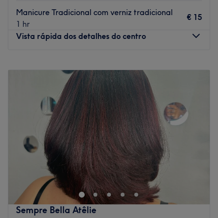
Go to venue
Manicure Tradicional com verniz tradicional
€ 15
1 hr
Vista rápida dos detalhes do centro
Segunda-feira
Fechado
Terça-feira
08:30
–
18:30
Quarta-feira
08:30
–
18:30
Quinta-feira
08:30
–
18:30
Sexta-feira
08:30
–
18:30
Sábado
08:30
–
13:00
Domingo
Fechado
Medana Nails
, em Loulé, é o espaço ideal para quem
procura beleza, cuidado e um toque de elegância em
cada detalhe. Aqui, cada cliente é recebida com
atenção personalizada e serviços pensados para
proporcionar uma experiência única, relaxante e
Sempre Bella Atêlie
inesquecível. A nossa assinatura?
Naturalidade e