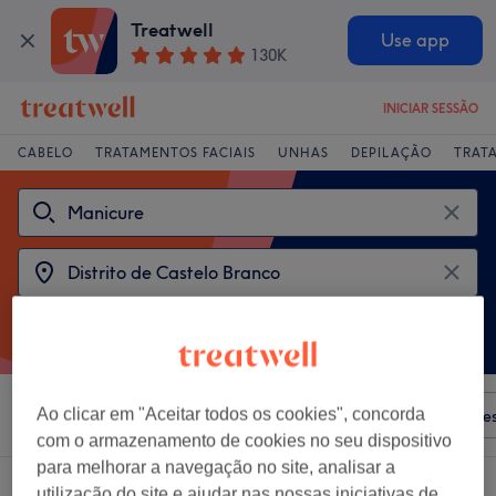
Treatwell
Use app
130K
INICIAR SESSÃO
CABELO
TRATAMENTOS FACIAIS
UNHAS
DEPILAÇÃO
TRAT
Ao clicar em "Aceitar todos os cookies", concorda
Ordenar por
Qualquer preço
Salões
Ofertas Expre
com o armazenamento de cookies no seu dispositivo
para melhorar a navegação no site, analisar a
2 centros que oferecem:
manicure em Distrito de Castelo Branco
utilização do site e ajudar nas nossas iniciativas de