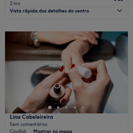
2 hrs
Vista rápida dos detalhes do centro
Segunda-feira
Fechado
Terça-feira
09:00
–
19:00
Quarta-feira
09:00
–
19:00
Quinta-feira
09:00
–
19:00
Sexta-feira
09:00
–
19:00
Sábado
09:00
–
17:00
Domingo
Fechado
O Centro de Estética Dalila Dias situa-se na Praça do
Município, em Oleiros, Castelo Branco. Neste centro vais
poder tratar das tuas mãos, pés ou fazer a depilação a
um preço muito especial. Para quem está a precisar de
relaxar, este centro é o indicado, ao oferecer vários tipos
Lina Cabeleireira
de massagens, entre elas, a massagem com pindas,
Sem comentários
velas, ou uma simples massagem relaxante. Deixa que
Covilhã
Mostrar no mapa