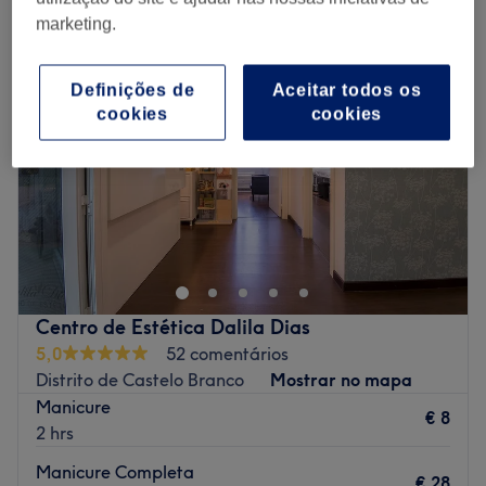
marketing.
Definições de
Aceitar todos os
cookies
cookies
Centro de Estética Dalila Dias
5,0
52 comentários
Distrito de Castelo Branco
Mostrar no mapa
Manicure
€ 8
2 hrs
Manicure Completa
€ 28