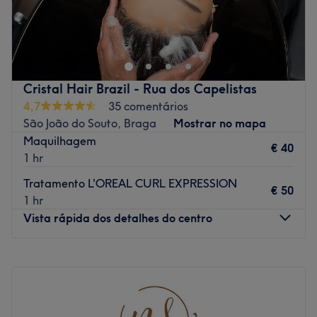
A nossa filosofia de trabalho é direcionada para a
qualidade dos serviços prestados, produtos utilizados e
formação.
Go to venue
Cristal Hair Brazil - Rua dos Capelistas
4,7
35 comentários
São João do Souto, Braga
Mostrar no mapa
Maquilhagem
€ 40
1 hr
Tratamento L'OREAL CURL EXPRESSION
€ 50
1 hr
Vista rápida dos detalhes do centro
Segunda-feira
09:00
–
20:00
Terça-feira
09:00
–
21:00
Quarta-feira
09:00
–
21:00
Quinta-feira
09:00
–
21:00