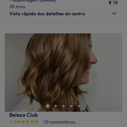
€ 10
constante formação, para poder oferece-te os melhores
30 mins
tratamentos.
Vista rápida dos detalhes do centro
O que mais gostamos:
Ambiente: acolhedor e moderno
Segunda-feira
Fechado
Especializados em: manicures, pedicures, unhas
Terça-feira
09:00
–
19:00
Go to venue
Quarta-feira
09:00
–
19:00
Quinta-feira
09:00
–
19:00
Sexta-feira
09:00
–
19:00
Sábado
09:00
–
19:00
Domingo
Fechado
Francy Lobo Cabeleireiros é o espaço ideal para quem
procura cuidados de beleza especializados! Oferece uma
ampla gama de serviços para realçar a beleza dos seus
clientes. Com profissionais experientes e dedicadas, o
salão proporciona um atendimento sempre personalizado
Beleza Club
e uma experiência excepcional. Visite o espaço e
4,9
10 comentários
comprove!