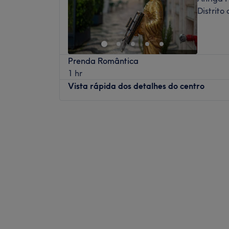
Distrito
Prenda Romântica
1 hr
Vista rápida dos detalhes do centro
Segunda-feira
10:00
–
20:00
Terça-feira
10:00
–
20:00
Quarta-feira
10:00
–
20:00
Quinta-feira
10:00
–
20:00
Sexta-feira
10:00
–
20:00
Sábado
10:00
–
20:00
Domingo
10:00
–
20:00
Bem-vindo ao Thai Way Spa