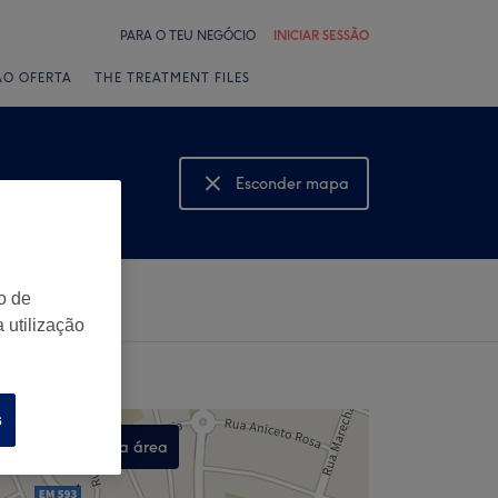
PARA O TEU NEGÓCIO
INICIAR SESSÃO
ÃO OFERTA
THE TREATMENT FILES
Esconder mapa
Mostrar mapa
o de
 utilização
s
Procurar nesta área
,