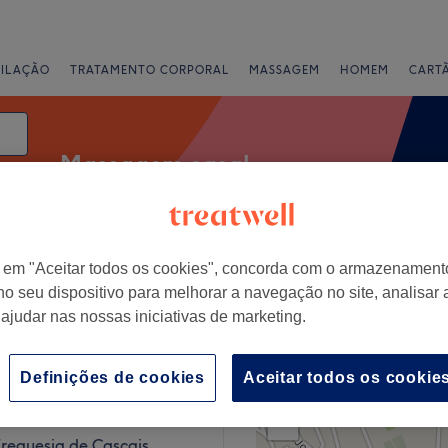
PILAÇÃO
TRATAMENTO CORPORAL
MASSAGEM
HOMEM
CART
Massagem casal
data
r em "Aceitar todos os cookies", concorda com o armazenament
Classificação
no seu dispositivo para melhorar a navegação no site, analisar a
 ajudar nas nossas iniciativas de marketing.
 e Estoril, Distrito de Lisboa
Definições de cookies
Aceitar todos os cookie
+
ay Spa - Cascais
entários
−
reguesia de Cascais,