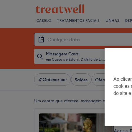
CABELO
TRATAMENTOS FACIAIS
UNHAS
DE
Massagem Casal
em Cascais e Estoril, Distrito de Lisboa
・
Qualquer 
Ao clica
Ordenar por
Salões
Ofertas Expresso
cookies 
do site e
Um centro que oferece:
massagem casal em Cascais
Thai W
Sem com
Antiga F