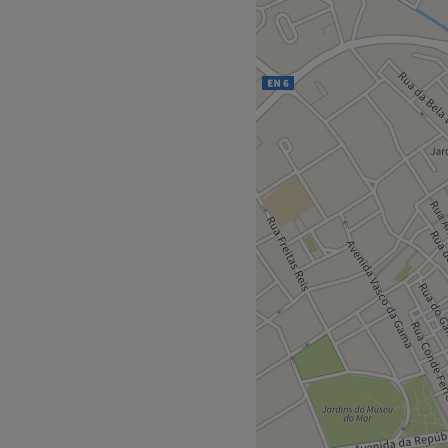
ndia
 bem-estar, onde a
sa se encontra com um
detalhe foi pensado para
ento e equilíbrio físico e
s, inspiradas na cultura
cias que revitalizam o
rgia.
 harmonia, tranquilidade e
gens, de corpo inteiro ou
ra proporcionar o
Go to venue