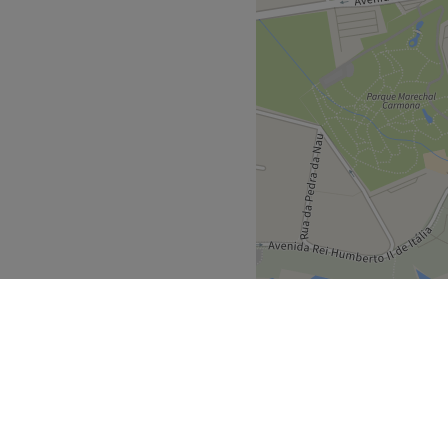
Cascais
>
>