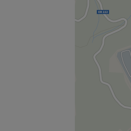
adora da técnica exclusiva
ordagem que combina
. Especializada em
 drenagem linfática e
a sessão é adaptada às
promovendo equilíbrio,
Go to venue