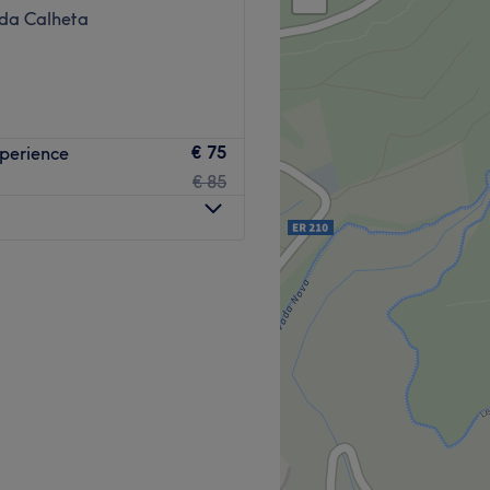
 da Calheta
€ 75
perience
€ 85
tar com mais de 25 anos de