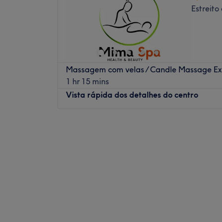
Estreito
Massagem com velas / Candle Massage Ex
1 hr 15 mins
Vista rápida dos detalhes do centro
Segunda-feira
10:00
–
20:00
Terça-feira
10:00
–
20:00
Quarta-feira
10:00
–
20:00
Quinta-feira
10:00
–
20:00
Sexta-feira
10:00
–
20:00
Sábado
10:00
–
18:00
Domingo
Fechado
Esteticista Integral eTerapeuta de bem-es