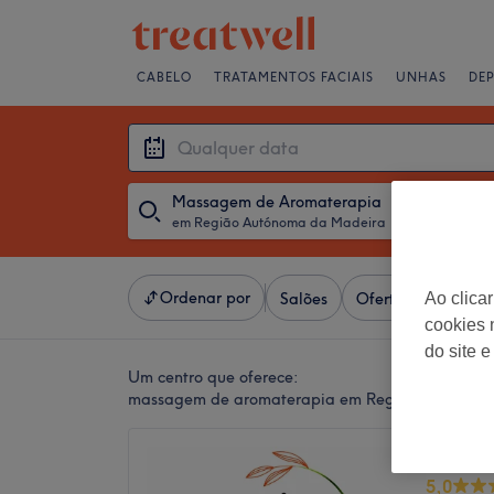
CABELO
TRATAMENTOS FACIAIS
UNHAS
DE
Massagem de Aromaterapia
em Região Autónoma da Madeira
・
Qualquer da
Ordenar por
Salões
Ofertas Expresso
Ao clica
cookies 
do site e
Um centro que oferece:
massagem de aromaterapia em Região Autónom
Mima S
5,0