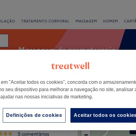
PILAÇÃO
TRATAMENTO CORPORAL
MASSAGEM
HOMEM
CART
Massagem de aromaterapia
ta
Classificação
r em "Aceitar todos os cookies", concorda com o armazenament
no seu dispositivo para melhorar a navegação no site, analisar a
 ajudar nas nossas iniciativas de marketing.
a da Madeira
Definições de cookies
Aceitar todos os cookie
+
PA Health & Beauty
5 comentários
−