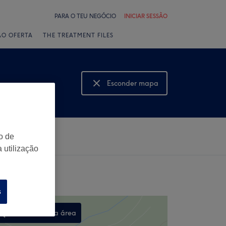
PARA O TEU NEGÓCIO
INICIAR SESSÃO
ÃO OFERTA
THE TREATMENT FILES
Esconder mapa
Mostrar mapa
o de
 utilização
s
Procurar nesta área