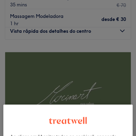
35 mins
€ 70
Massagem Modeladora
desde
€ 30
1 hr
Vista rápida dos detalhes do centro
Segunda-feira
09:00
–
20:00
Terça-feira
09:00
–
20:00
Quarta-feira
09:00
–
20:00
Quinta-feira
09:00
–
20:00
Sexta-feira
09:00
–
20:00
Sábado
08:00
–
19:00
Domingo
Fechado
Face e Corpo encontra-se em Braga. Se procuras os
melhores tratamentos de estética, com as melhores
marcas e o melhor trato possível, faz a tua reserva e
comprova por ti mesma!