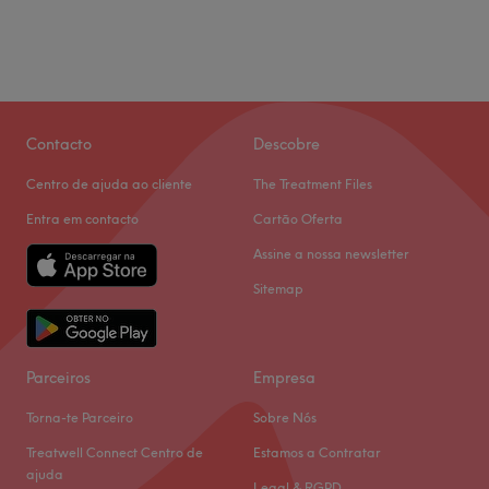
Quarta-feira
09:30
–
17:00
Quinta-feira
09:30
–
17:00
Sexta-feira
09:30
–
17:00
Sábado
09:00
–
13:00
Domingo
Fechado
Contacto
Descobre
Beleza Club encontra-se em Esposende. Neste salão
Centro de ajuda ao cliente
The Treatment Files
oferecem os melhores tratamentos para cuidar de si e
desfrutar duma experiência inolvidável!
Entra em contacto
Cartão Oferta
A equipa
Assine a nossa newsletter
Uma equipa qualificada e experiente, especializada nas
Sitemap
suas áreas de atuação.
O que mais gostamos
Ambiente: acolhedor e tranquilo.
Parceiros
Empresa
Go to venue
Torna-te Parceiro
Sobre Nós
Treatwell Connect Centro de
Estamos a Contratar
ajuda
Legal & RGPD