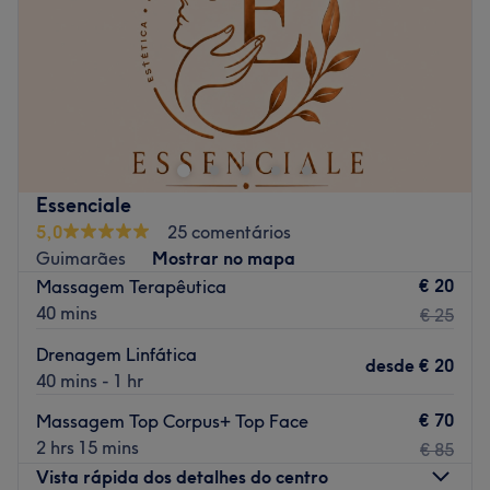
Sábado
08:00
–
14:00
Domingo
Fechado
A nossa filosofia de trabalho é direcionada para a
qualidade dos serviços prestados, produtos utilizados e
formação.
Go to venue
Essenciale
5,0
25 comentários
Guimarães
Mostrar no mapa
€ 20
Massagem Terapêutica
40 mins
€ 25
Drenagem Linfática
desde
€ 20
40 mins - 1 hr
€ 70
Massagem Top Corpus+ Top Face
2 hrs 15 mins
€ 85
Vista rápida dos detalhes do centro