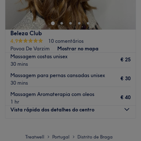
cliente é precioso. Localização ideal, com
estacionamento fácil e gratuito, perto da autoestrada
entre Braga e Barcelos. Oferecemos Pilates Reformer com
fisioterapeutas, aulas privadas, formações, Head Spa,
Beleza Club
maderoterapia, drenagens, massagem tailandesa,
4,9
10 comentários
relaxante e terapêutica, além de cuidados faciais como o
Povoa De Varzim
Mostrar no mapa
Kobi Lift. Um espaço completo dedicado ao seu bem-
Massagem costas unisex
estar.
€ 25
30 mins
Go to venue
Massagem para pernas cansadas unisex
€ 30
30 mins
Massagem Aromaterapia com oleos
€ 40
1 hr
Vista rápida dos detalhes do centro
Segunda-feira
09:30
–
17:00
Terça-feira
09:30
–
17:00
Treatwell
Portugal
Distrito de Braga
>
>