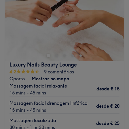
Sexta-feira
10:00
–
20:00
Sábado
10:00
–
20:00
Domingo
Fechado
Sem Limites encontra-se em Porto. Neste salão oferecem
os melhores tratamentos para cuidar de si e desfrutar
duma experiência inolvidável!
Transporte público mais próximo
Luxury Nails Beauty Lounge
A 1 minutos a pé da paragem de autocarro S.ta
4,3
9 comentários
Catarina.
Oporto
Mostrar no mapa
A equipa
Massagem facial relaxante
desde
€ 15
Uma equipa qualificada e experiente, especializada nas
15 mins - 45 mins
suas áreas de atuação.
Massagem facial drenagem linfática
desde
€ 20
O que mais gostamos
15 mins - 45 mins
Ambiente: acolhedor e tranquilo.
Massagem localizada
Especializados em:
desde
€ 25
30 mins - 1 hr 30 mins
Marcas e produtos utilizados: