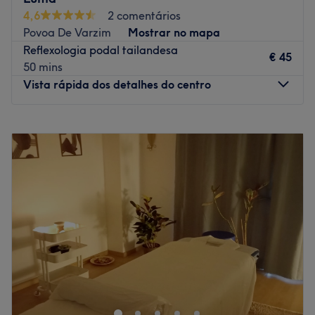
4,6
2 comentários
Povoa De Varzim
Mostrar no mapa
Reflexologia podal tailandesa
€ 45
50 mins
Vista rápida dos detalhes do centro
Segunda-feira
11:00
–
18:00
Terça-feira
11:00
–
18:00
Quarta-feira
11:00
–
18:00
Quinta-feira
11:00
–
18:00
Sexta-feira
11:00
–
18:00
Sábado
13:00
–
19:00
Domingo
14:00
–
18:00
LUMA é um instituto premium de 200 m², onde cada
cliente é precioso. Localização ideal, com
estacionamento fácil e gratuito, perto da autoestrada
entre Braga e Barcelos. Oferecemos Pilates Reformer com