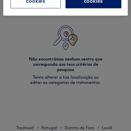
cookies
cookies
Não encontrámos nenhum centro que
corresponda aos teus critérios de
pesquisa
Tenta alterar a tua localização ou
editar as categorias de tratamentos.
Treatwell
Portugal
Distrito de Faro
Loulé
>
>
>