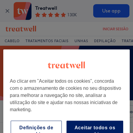
Treatwell
Use app
130K
INICIAR SESSÃO
CABELO
TRATAMENTOS FACIAIS
UNHAS
DEPILAÇÃO
TRAT
Ao clicar em "Aceitar todos os cookies", concorda
com o armazenamento de cookies no seu dispositivo
para melhorar a navegação no site, analisar a
utilização do site e ajudar nas nossas iniciativas de
marketing.
Ordenar por
Salões
Ofertas Expresso
Classificação
Definições de
Aceitar todos os