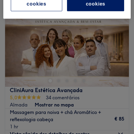
cookies
cookies
CliniAura Estética Avançada
5,0
34 comentários
Almada
Mostrar no mapa
Massagem para noiva + chá Aromático +
€ 85
reflexologia cabeça
1 hr
Vista rápida dos detalhes do centro