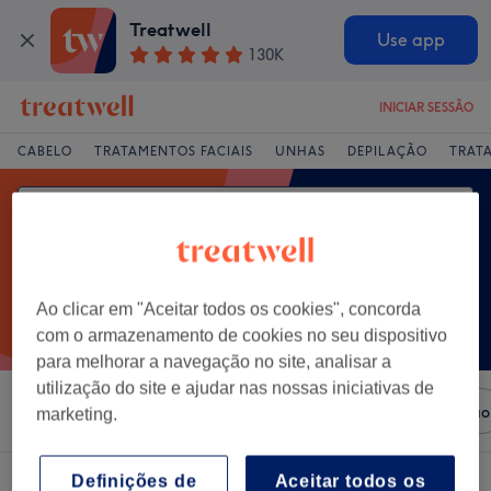
Treatwell
Use app
130K
INICIAR SESSÃO
CABELO
TRATAMENTOS FACIAIS
UNHAS
DEPILAÇÃO
TRAT
Ao clicar em "Aceitar todos os cookies", concorda
com o armazenamento de cookies no seu dispositivo
para melhorar a navegação no site, analisar a
utilização do site e ajudar nas nossas iniciativas de
Ordenar por
Salões
Ofertas Expresso
Classificação
marketing.
Um centro que oferece:
massagem sueca em Almada
Definições de
Aceitar todos os