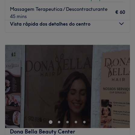
Massagem Terapeutica / Descontracturante
€ 60
45 mins
Vista rápida dos detalhes do centro
Segunda-feira
Fechado
Terça-feira
09:30
–
12:00
Quarta-feira
09:30
–
12:00
Quinta-feira
09:30
–
12:00
Sexta-feira
09:30
–
12:00
Sábado
09:30
–
12:00
Domingo
Fechado
Crystal Beleza e Bem Estar é um salão/centro de estética
em Almancil, focado em beleza e bem-estar, com
serviços como cabelo, unhas, depilação, tratamentos
faciais, massagens e sobrancelhas. O espaço é descrito
como moderno, limpo e acolhedor, funcionando na Rua
Dona Bella Beauty Center
Manuel dos Santos Vaquinhas 53, loja A.