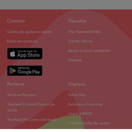
Domingo
10:00
–
17:00
Lumina Hair Studio - Quarteira encontra-se em
Contacto
Descobre
Quarteira. Neste salão oferecem os melhores tratamentos
Centro de ajuda ao cliente
The Treatment Files
para cuidar de si e desfrutar duma experiência
inolvidável!
Entra em contacto
Cartão Oferta
Transporte público mais próximo
Assine a nossa newsletter
A 3 minutos a pé da paragem de autocarro de R.
Sitemap
Gonçalo Velho.
A equipa
Parceiros
Empresa
Uma equipa qualificada e experiente, especializada nas
suas áreas de atuação.
Torna-te Parceiro
Sobre Nós
O que mais gostamos
Treatwell Connect Centro de
Estamos a Contratar
Ambiente: acolhedor e tranquilo.
ajuda
Legal & RGPD
Especializados em:
Treatwell Pro Centro de ajuda
Configurações de cookie
Marcas e produtos utilizados:
Extras: