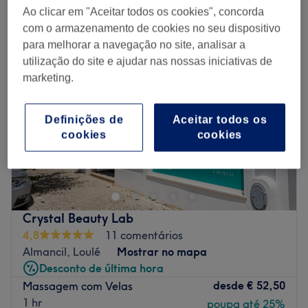
massagens terapêuticas perto Almancil, Loulé
Ao clicar em "Aceitar todos os cookies", concorda
com o armazenamento de cookies no seu dispositivo
para melhorar a navegação no site, analisar a
utilização do site e ajudar nas nossas iniciativas de
marketing.
Definições de
Aceitar todos os
cookies
cookies
Crystal Beauty Lab
4,8
11 comentários
Almancil, Loulé
Mostrar no mapa
Desconto de última hora
desde
€ 52,50
Massagem com Velas
1 hr
poupa até 25%