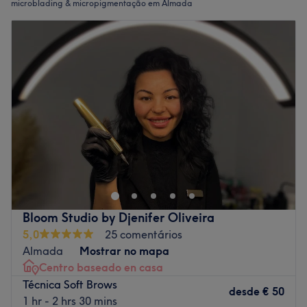
microblading & micropigmentação em Almada
Bloom Studio by Djenifer Oliveira
5,0
25 comentários
Almada
Mostrar no mapa
Centro baseado en casa
Técnica Soft Brows
desde
€ 50
1 hr - 2 hrs 30 mins