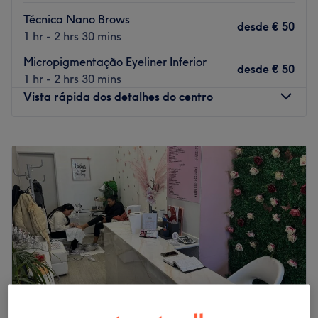
Técnica Nano Brows
desde
€ 50
1 hr - 2 hrs 30 mins
Micropigmentação Eyeliner Inferior
desde
€ 50
1 hr - 2 hrs 30 mins
Vista rápida dos detalhes do centro
Segunda-feira
10:00
–
20:00
Terça-feira
10:00
–
20:00
Quarta-feira
10:00
–
20:00
Quinta-feira
10:00
–
20:00
Sexta-feira
10:00
–
20:00
Sábado
10:00
–
17:00
Domingo
10:00
–
18:00
No
Bloom Studio
, cada detalhe é pensado para valorizar
a sua beleza,
respeitando a sua essência.
Com
14 anos de experiência na área beauty
, trago