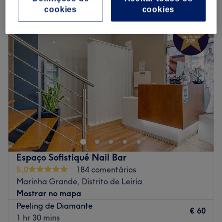
microdermoabrasão em Marinha Grande, Distrito de Leiria
cookies
cookies
Espaço Sofistiqué Nail Bar
5,0
184 comentários
Marinha Grande, Distrito de Leiria
Mostrar no mapa
Peeling de Diamante
€ 60
1 hr 30 mins