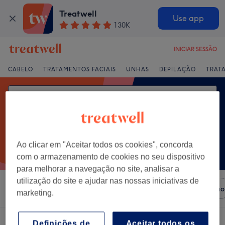
Treatwell
Use app
130K
INICIAR SESSÃO
CABELO
TRATAMENTOS FACIAIS
UNHAS
DEPILAÇÃO
TRAT
Ao clicar em "Aceitar todos os cookies", concorda
com o armazenamento de cookies no seu dispositivo
para melhorar a navegação no site, analisar a
utilização do site e ajudar nas nossas iniciativas de
Ordenar por
Salões
Ofertas Expresso
Classificação
marketing.
Um centro que oferece:
Definições de
Aceitar todos os