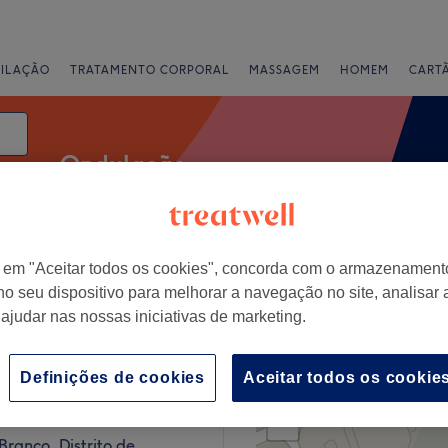
PILAÇÃO
TRATAMENTO CORPORAL
MASSAGEM
HOMEM
CART
Ondulação
r em "Aceitar todos os cookies", concorda com o armazenament
Classificação
no seu dispositivo para melhorar a navegação no site, analisar a
 ajudar nas nossas iniciativas de marketing.
anco
Definições de cookies
Aceitar todos os cookie
+
Cabeleireiros
685 comentários
−
Branco, Distrito de