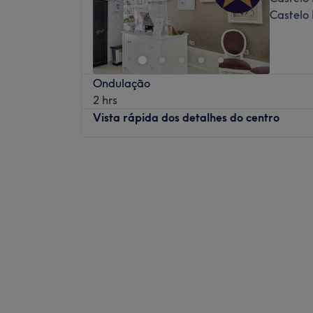
Castelo
Ondulação
2 hrs
Vista rápida dos detalhes do centro
Segunda-feira
08:00
–
20:00
Terça-feira
08:00
–
20:00
Quarta-feira
08:00
–
20:00
Quinta-feira
08:00
–
20:00
Sexta-feira
08:00
–
20:00
Sábado
08:00
–
18:00
Domingo
Fechado
O salão Gisela Cabeleireiros encontra-se
Alvares, bloco D, loja 4, em pleno centro d