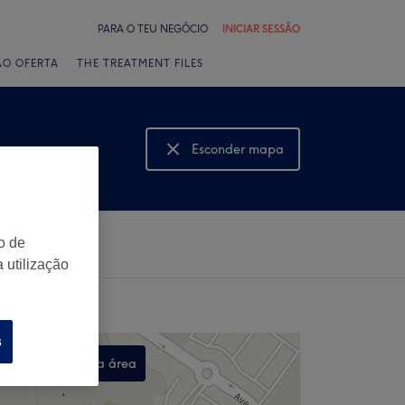
PARA O TEU NEGÓCIO
INICIAR SESSÃO
ÃO OFERTA
THE TREATMENT FILES
Esconder mapa
Mostrar mapa
o de
 utilização
s
Procurar nesta área
,