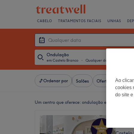
CABELO
TRATAMENTOS FACIAIS
UNHAS
DE
Ondulação
em Castelo Branco
・
Qualquer data
Ao clica
Ordenar por
Salões
Ofertas Expresso
cookies 
do site e
Um centro que oferece:
ondulação em Castelo Br
Gisela 
4,9
Castelo 