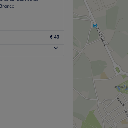
 Branco
€ 40
 localizado na Avenida Nuno
e Castelo Branco. O local