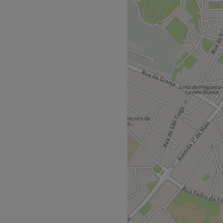
guir os melhores
 vontade de voltar. Usam
para uns resultados
 ou Regional até à estação
ontra a 10 minutos a pé do
ualificada, comprometida
a, com cores modernas e
 Balayage), Preenchimento