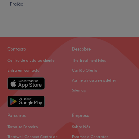
Fraião
Contacto
Descobre
Centro de ajuda ao cliente
The Treatment Files
Entra em contacto
Cartão Oferta
Assine a nossa newsletter
Sitemap
Parceiros
Empresa
Torna-te Parceiro
Sobre Nós
Treatwell Connect Centro de
Estamos a Contratar