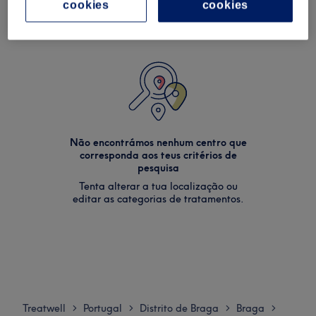
cookies
cookies
Não encontrámos nenhum centro que
corresponda aos teus critérios de
pesquisa
Tenta alterar a tua localização ou
editar as categorias de tratamentos.
Treatwell
Portugal
Distrito de Braga
Braga
>
>
>
>