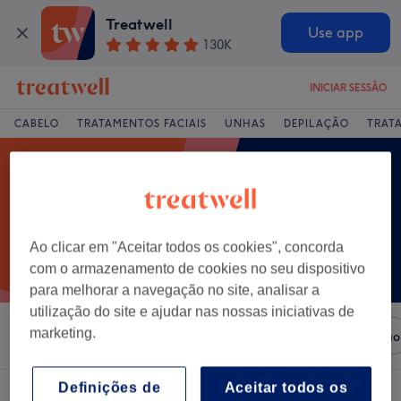
Treatwell
Use app
130K
INICIAR SESSÃO
CABELO
TRATAMENTOS FACIAIS
UNHAS
DEPILAÇÃO
TRAT
Ao clicar em "Aceitar todos os cookies", concorda
com o armazenamento de cookies no seu dispositivo
para melhorar a navegação no site, analisar a
utilização do site e ajudar nas nossas iniciativas de
marketing.
Ordenar por
Salões
Ofertas Expresso
Classificação
Definições de
Aceitar todos os