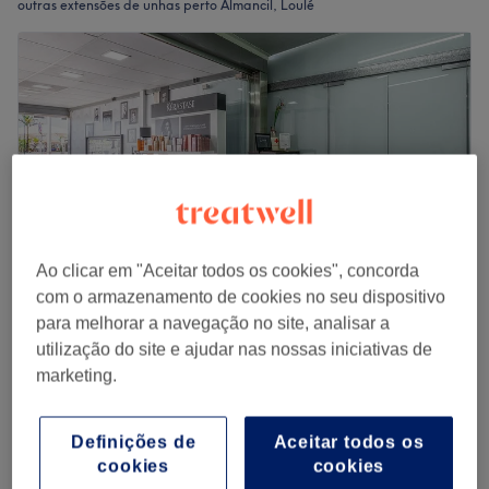
outras extensões de unhas perto Almancil, Loulé
Ao clicar em "Aceitar todos os cookies", concorda
com o armazenamento de cookies no seu dispositivo
para melhorar a navegação no site, analisar a
French Touch Vilamoura
utilização do site e ajudar nas nossas iniciativas de
5,0
80 comentários
marketing.
Vilamoura, Loulé
Mostrar no mapa
Manicure Gelinho
€ 25
Definições de
Aceitar todos os
1 hr
cookies
cookies
Vista rápida dos detalhes do centro