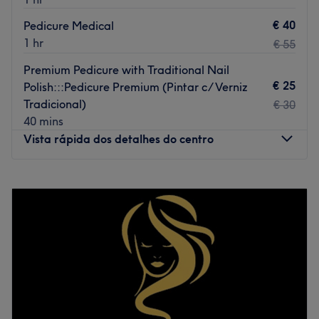
€ 40
Pedicure Medical
1 hr
€ 55
Premium Pedicure with Traditional Nail
€ 25
Polish:::Pedicure Premium (Pintar c/ Verniz
Tradicional)
€ 30
40 mins
Vista rápida dos detalhes do centro
Segunda-feira
10:00
–
19:00
Terça-feira
10:00
–
19:00
Quarta-feira
10:00
–
19:00
Quinta-feira
10:00
–
19:00
Sexta-feira
10:00
–
19:00
Sábado
10:00
–
19:00
Domingo
Fechado
✨
Atelier de Unhas- Chiado