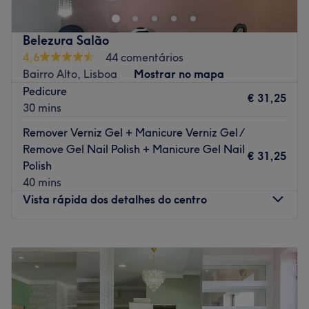
Transporte público mais próximo
Belezura Salão
A 3 minutos a pé da paragem de metro Alvalade.
4,6
44 comentários
A equipa
Bairro Alto, Lisboa
Mostrar no mapa
Uma equipa qualificada e experiente, especializada nas
Pedicure
€ 31,25
suas áreas de atuação.
30 mins
O que mais gostamos
Remover Verniz Gel + Manicure Verniz Gel /
Ambiente: acolhedor e tranquilo.
Remove Gel Nail Polish + Manicure Gel Nail
€ 31,25
Especializados em:
Polish
Marcas e produtos utilizados:
40 mins
Extras
Vista rápida dos detalhes do centro
Pagamentos no centro somente em numerário. Obrigada.
Go to venue
Segunda-feira
10:00
–
19:00
Terça-feira
10:00
–
19:00
Quarta-feira
10:00
–
19:00
Quinta-feira
10:00
–
19:00
Sexta-feira
10:00
–
19:00