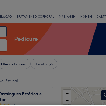
PILAÇÃO
TRATAMENTO CORPORAL
MASSAGEM
HOMEM
CART
Pedicure
Ofertas Expresso
Classificação
va, Setúbal
+
Domingues Estética e
tar
−
5 comentários