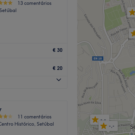
13 comentários
 Setúbal
Go to venue
 salão oferecem os melhores
 duma experiência
€ 30
€ 20
Setubal.
ecializada nas suas áreas
r
11 comentários
-,-
Centro Histórico, Setúbal
-,-