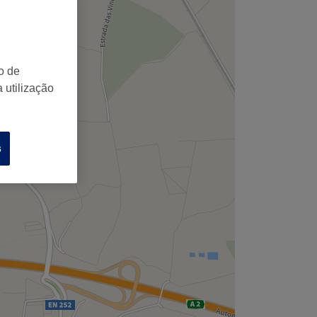
o de
 utilização
s