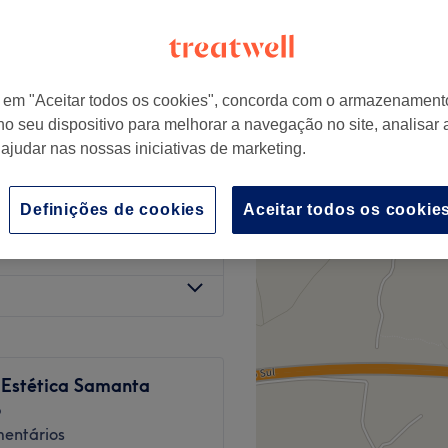
r em "Aceitar todos os cookies", concorda com o armazenament
no seu dispositivo para melhorar a navegação no site, analisar a
€ 15
 ajudar nas nossas iniciativas de marketing.
€ 20
Definições de cookies
Aceitar todos os cookie
€ 30
 Estética Samanta
o
entários