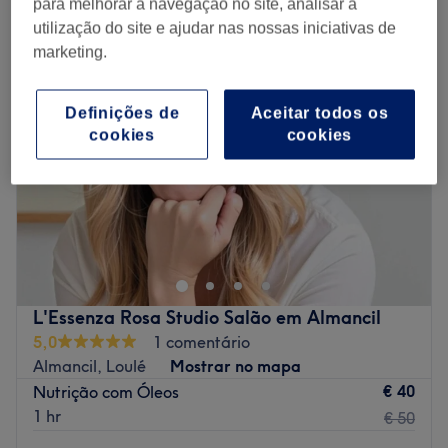
para melhorar a navegação no site, analisar a
penteados cabelo casamento em Almancil, Loulé
utilização do site e ajudar nas nossas iniciativas de
marketing.
Definições de
Aceitar todos os
cookies
cookies
L'Essenza Rosa Studio Salão em Almancil
5,0
1 comentário
Almancil, Loulé
Mostrar no mapa
€ 40
Nutrição com Óleos
1 hr
€ 50