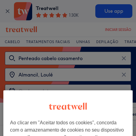
Treatwell
Use app
130K
INICIAR SESSÃO
CABELO
TRATAMENTOS FACIAIS
UNHAS
DEPILAÇÃO
TRAT
Ordenar por
Qualquer preço
Salões
Ofertas Expre
Ao clicar em "Aceitar todos os cookies", concorda
com o armazenamento de cookies no seu dispositivo
2 centros que oferecem: