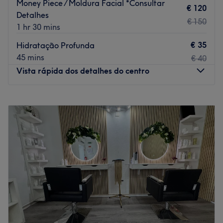
Money Piece / Moldura Facial *Consultar
€ 120
Detalhes
€ 150
1 hr 30 mins
€ 35
Hidratação Profunda
45 mins
€ 40
Vista rápida dos detalhes do centro
Segunda-feira
09:30
–
19:00
Terça-feira
Fechado
Quarta-feira
Fechado
Quinta-feira
Fechado
Sexta-feira
Fechado
Sábado
Fechado
Domingo
Fechado
Especialistas em cabelo em Almancil, Vilamoura,
Quarteira e região do Algarve. No Lessenza Rosa Beauty
Salon oferecemos serviços profissionais de cabeleireiro,