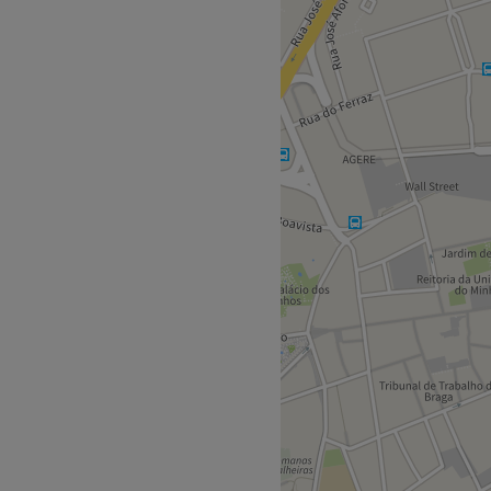
um cabeleireiro situado em
tua beleza natural ou uma
r os melhores tratamentos!
 Central IV.
a de profissionais dedicadas
e carinho. Elas são
rcionar um serviço de alta
al.
rtes de cabelo, coloração
 a cera, micropigmentação,