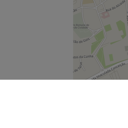
essionnel, Wella e KayPro.
Go to venue