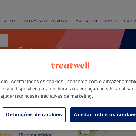
PILAÇÃO
TRATAMENTO CORPORAL
MASSAGEM
HOMEM
CART
Pestanas volume russo
r em "Aceitar todos os cookies", concorda com o armazenament
Classificação
no seu dispositivo para melhorar a navegação no site, analisar a
 ajudar nas nossas iniciativas de marketing.
Distrito de Braga
Definições de cookies
Aceitar todos os cookie
+
 Hair Brazil - Rua dos
stas
−
35 comentários