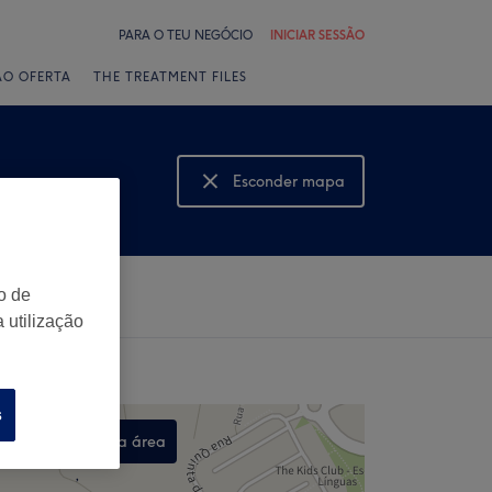
PARA O TEU NEGÓCIO
INICIAR SESSÃO
ÃO OFERTA
THE TREATMENT FILES
Esconder mapa
Mostrar mapa
o de
 utilização
s
Procurar nesta área
,