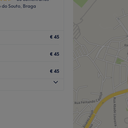
o do Souto, Braga
€ 45
€ 45
€ 45