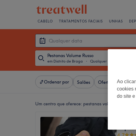
CABELO
TRATAMENTOS FACIAIS
UNHAS
DE
Pestanas Volume Russo
em Distrito de Braga
・
Qualquer data
Ao clica
Ordenar por
Salões
Ofertas Expresso
cookies 
do site e
Um centro que oferece:
pestanas volume russo em 
Cristal
Capeli
4,7