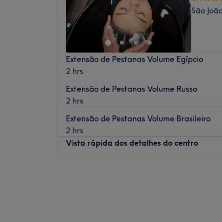
São Joã
Extensão de Pestanas Volume Egípcio
2 hrs
Extensão de Pestanas Volume Russo
2 hrs
Extensão de Pestanas Volume Brasileiro
2 hrs
Vista rápida dos detalhes do centro
Segunda-feira
09:00
–
20:00
Terça-feira
09:00
–
21:00
Quarta-feira
09:00
–
21:00
Quinta-feira
09:00
–
21:00
Sexta-feira
08:00
–
21:00