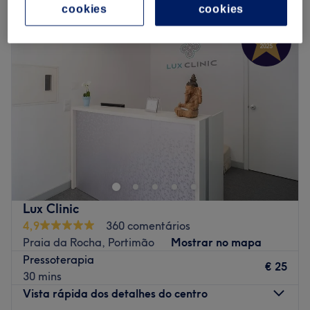
cookies
cookies
Lux Clinic
4,9
360 comentários
Praia da Rocha, Portimão
Mostrar no mapa
Pressoterapia
€ 25
30 mins
Vista rápida dos detalhes do centro