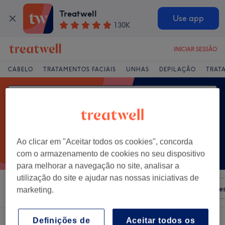
Treatwell
Use app
130K
INICIAR SESSÃO
CABELO
TRATAMENTOS FACIAIS
UNHAS
DEPILAÇÃO
TRAT
Ao clicar em "Aceitar todos os cookies", concorda
com o armazenamento de cookies no seu dispositivo
para melhorar a navegação no site, analisar a
utilização do site e ajudar nas nossas iniciativas de
Ordenar por
Qualquer preço
Salões
Ofertas Expre
marketing.
Um centro que oferece:
pressoterapia em Alvor, Distrito de Faro
Definições de
Aceitar todos os