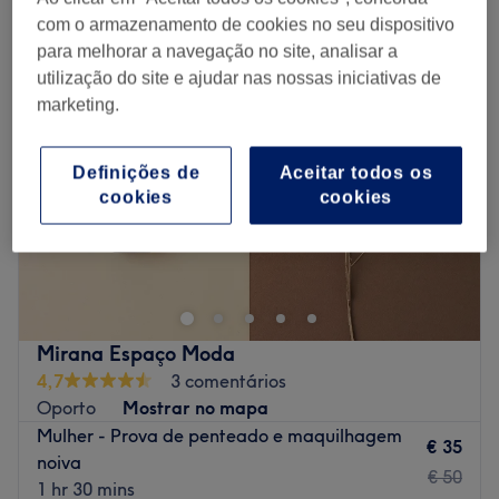
provas penteados cabelo casamento em Oporto
com o armazenamento de cookies no seu dispositivo
para melhorar a navegação no site, analisar a
utilização do site e ajudar nas nossas iniciativas de
marketing.
Definições de
Aceitar todos os
cookies
cookies
Mirana Espaço Moda
4,7
3 comentários
Oporto
Mostrar no mapa
Mulher - Prova de penteado e maquilhagem
€ 35
noiva
€ 50
1 hr 30 mins