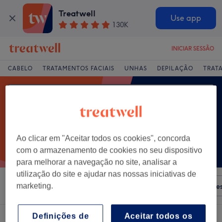
Treatwell
Use app
130K
INICIAR SESSÃO
CABELO
TRATAMENTOS FACIAIS
UNHAS
DEPILAÇÃO
TRAT
Ao clicar em "Aceitar todos os cookies", concorda
com o armazenamento de cookies no seu dispositivo
para melhorar a navegação no site, analisar a
utilização do site e ajudar nas nossas iniciativas de
Ordenar por
marketing.
Qualquer preço
Salões
Ofertas Expre
Definições de
Aceitar todos os
Um centro que oferece:
radiofrequência facial em Distrito de Evora