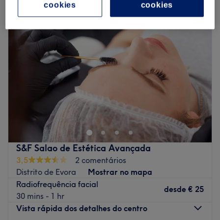
cookies
cookies
S&F Salao de Estética Avançada
3,5
2 comentários
Distrito de Evora
Mostrar no mapa
Radiofrequência facial
desde
€ 25
30 mins - 1 hr
Vista rápida dos detalhes do centro