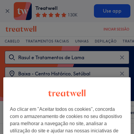
Treatwell
Use app
130K
INICIAR SESSÃO
CABELO
TRATAMENTOS FACIAIS
UNHAS
DEPILAÇÃO
TRAT
Ao clicar em "Aceitar todos os cookies", concorda
Ordenar por
Qualquer preço
Salões
Ofertas Expre
com o armazenamento de cookies no seu dispositivo
para melhorar a navegação no site, analisar a
utilização do site e ajudar nas nossas iniciativas de
2 centros que oferecem: