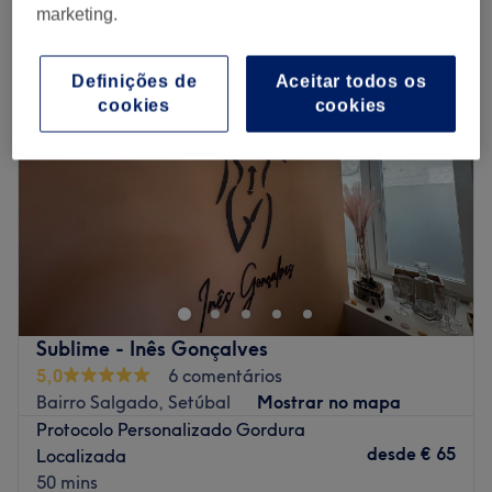
rasul e tratamentos de lama em Baixa - Centro Histórico, Setúbal
marketing.
Definições de
Aceitar todos os
cookies
cookies
Sublime - Inês Gonçalves
5,0
6 comentários
Bairro Salgado, Setúbal
Mostrar no mapa
Protocolo Personalizado Gordura
desde
€ 65
Localizada
50 mins