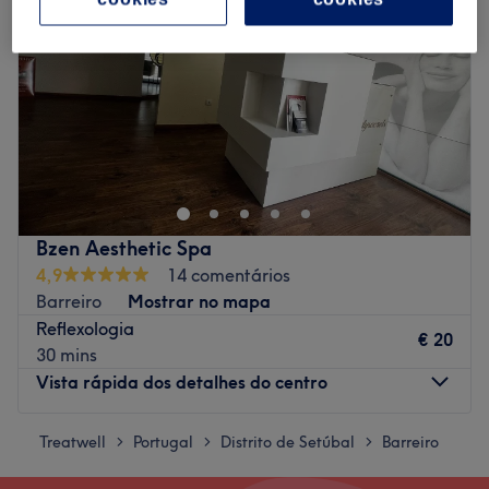
Bzen Aesthetic Spa
4,9
14 comentários
Barreiro
Mostrar no mapa
Reflexologia
€ 20
30 mins
Vista rápida dos detalhes do centro
Treatwell
Segunda-feira
Portugal
Distrito de Setúbal
09:30
–
19:00
Barreiro
>
>
>
Terça-feira
09:30
–
19:00