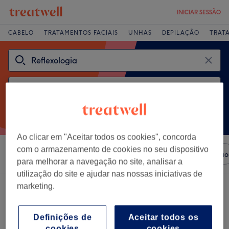
INICIAR SESSÃO
CABELO
TRATAMENTOS FACIAIS
UNHAS
DEPILAÇÃO
TRAT
Ao clicar em "Aceitar todos os cookies", concorda
com o armazenamento de cookies no seu dispositivo
Ordenar por
Salões
Ofertas Expresso
Classificação
para melhorar a navegação no site, analisar a
utilização do site e ajudar nas nossas iniciativas de
Um centro que oferece:
reflexologia em Barreiro
marketing.
Definições de
Aceitar todos os
cookies
cookies