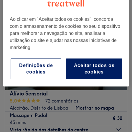
reflexologia perto Cascais e Estoril, Distrito de Lisboa
Ao clicar em "Aceitar todos os cookies", concorda
com o armazenamento de cookies no seu dispositivo
para melhorar a navegação no site, analisar a
utilização do site e ajudar nas nossas iniciativas de
marketing.
Definições de
Aceitar todos os
cookies
cookies
Alívio Sensorial
5,0
72 comentários
Alcoitão, Distrito de Lisboa
Mostrar no mapa
Massagem Podal
€ 30
45 mins
Vista rápida dos detalhes do centro