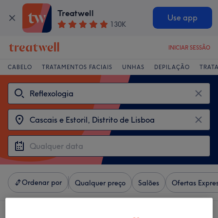
Treatwell
Use app
130K
INICIAR SESSÃO
CABELO
TRATAMENTOS FACIAIS
UNHAS
DEPILAÇÃO
TRAT
Ordenar por
Qualquer preço
Salões
Ofertas Expre
4 centros que oferecem: