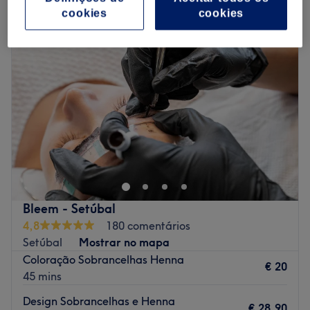
cookies
cookies
Bleem - Setúbal
4,8
180 comentários
Setúbal
Mostrar no mapa
Coloração Sobrancelhas Henna
€ 20
45 mins
Design Sobrancelhas e Henna
€ 28,90