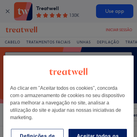
Treatwell
Use app
130K
INICIAR SESSÃO
CABELO
TRATAMENTOS FACIAIS
UNHAS
DEPILAÇÃO
TRAT
Ao clicar em "Aceitar todos os cookies", concorda
com o armazenamento de cookies no seu dispositivo
para melhorar a navegação no site, analisar a
utilização do site e ajudar nas nossas iniciativas de
Ordenar por
Qualquer preço
Salões
Ofertas Expre
marketing.
Um centro que oferece:
sobrancelhas henna em Setúbal
Definições de
Aceitar todos os