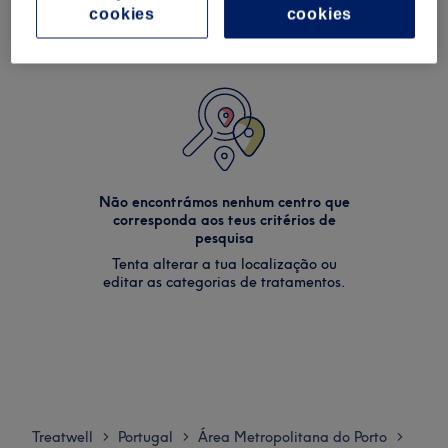
cookies
cookies
Não encontrámos nenhum centro que
corresponda aos teus critérios de
pesquisa
Tenta alterar a tua localização ou
editar as categorias de tratamentos.
Treatwell
Portugal
Área Metropolitana do Porto
>
>
>