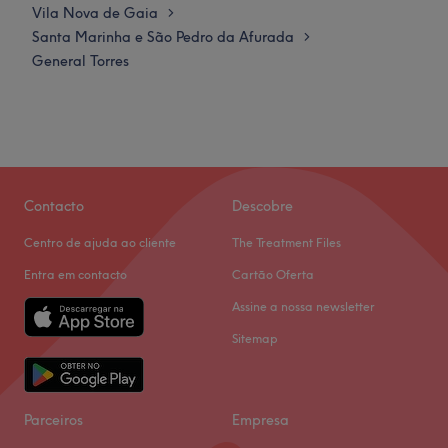
Vila Nova de Gaia
>
Santa Marinha e São Pedro da Afurada
>
General Torres
Contacto
Descobre
Centro de ajuda ao cliente
The Treatment Files
Entra em contacto
Cartão Oferta
Assine a nossa newsletter
Sitemap
Parceiros
Empresa