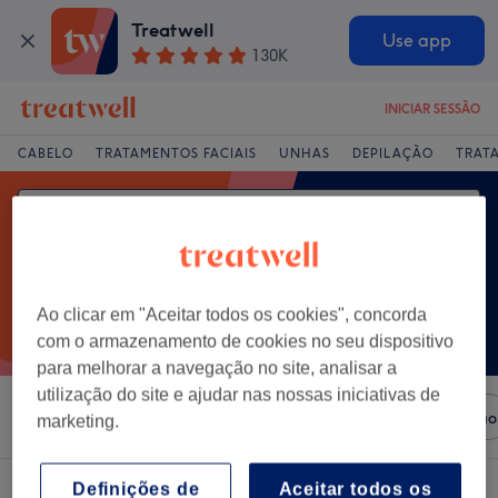
Treatwell
Use app
130K
INICIAR SESSÃO
CABELO
TRATAMENTOS FACIAIS
UNHAS
DEPILAÇÃO
TRAT
Ao clicar em "Aceitar todos os cookies", concorda
com o armazenamento de cookies no seu dispositivo
para melhorar a navegação no site, analisar a
utilização do site e ajudar nas nossas iniciativas de
Ordenar por
Salões
Ofertas Expresso
Classificação
marketing.
Definições de
Aceitar todos os