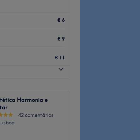
€ 6
ows & Lashes | 🧴 Facials | ✨
€ 9
€ 11
metro
– easy to reach and
stética Harmonia e
tar
 who make every
42 comentários
xperience
.
 Lisboa