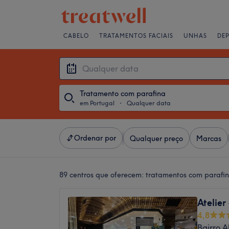
CABELO
TRATAMENTOS FACIAIS
UNHAS
DE
Tratamento com parafina
em Portugal
・
Qualquer data
Ordenar por
Qualquer preço
Marcas
89 centros que oferecem:
tratamentos com parafin
Atelier
4,8
Bairro A