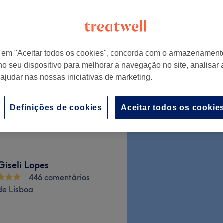
r em "Aceitar todos os cookies", concorda com o armazenament
€ 10
o de parafina mãos
no seu dispositivo para melhorar a navegação no site, analisar a
€ 12
 ajudar nas nossas iniciativas de marketing.
€ 12,50
com parafina pés
€ 15
Definições de cookies
Aceitar todos os cookie
Giseli Lopes
446 comentários
 de Lisboa