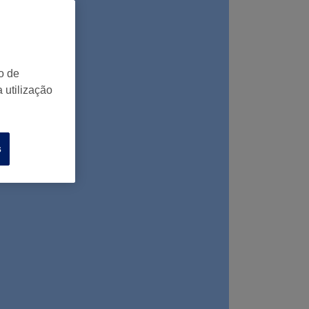
o de
 utilização
s