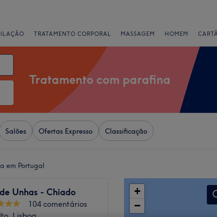
PILAÇÃO
TRATAMENTO CORPORAL
MASSAGEM
HOMEM
CART
Tratamento com parafina
Salões
Ofertas Expresso
Classificação
a em Portugal
+
 de Unhas - Chiado
104 comentários
−
lto, Lisboa