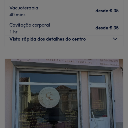
Vacuoterapia
desde
€ 35
40 mins
Cavitação corporal
desde
€ 35
1 hr
Vista rápida dos detalhes do centro
Segunda-feira
09:00
–
17:00
Terça-feira
10:00
–
18:00
Quarta-feira
10:00
–
18:00
Quinta-feira
10:00
–
18:00
Sexta-feira
10:00
–
18:00
Sábado
09:00
–
15:00
Domingo
Fechado
Um espaço acolhedor e moderno, dedicado ao seu bem-
estar e autoestima. Beleza, cuidado e bem-estar em um
só lugar. Atendimento personalizado para realçar o