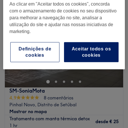
tratamentos corporais em Pinhal Novo, Distrito de Setúbal
Ao clicar em "Aceitar todos os cookies", concorda
com o armazenamento de cookies no seu dispositivo
para melhorar a navegação no site, analisar a
utilização do site e ajudar nas nossas iniciativas de
marketing.
Definições de
Aceitar todos os
cookies
cookies
SM-SoniaMota
4,9
8 comentários
Pinhal Novo, Distrito de Setúbal
Mostrar no mapa
Tratamento com manta térmica detox
desde
€ 25
1 hr