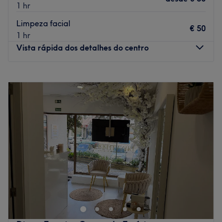
1 hr
Limpeza facial
€ 50
1 hr
Vista rápida dos detalhes do centro
Segunda-feira
09:30
–
20:00
Terça-feira
09:30
–
20:00
Quarta-feira
09:30
–
20:00
Quinta-feira
09:30
–
20:00
Sexta-feira
09:30
–
20:00
Sábado
09:30
–
20:00
Domingo
Fechado
A Prime Estética & Salão é um espaço dedicado ao
cuidado da beleza, bem-estar e autoestima, localizado
no Porto. Especializado em tratamentos estéticos e
serviços de cabeleireiro, o salão combina técnicas
modernas com um atendimento personalizado, pensado