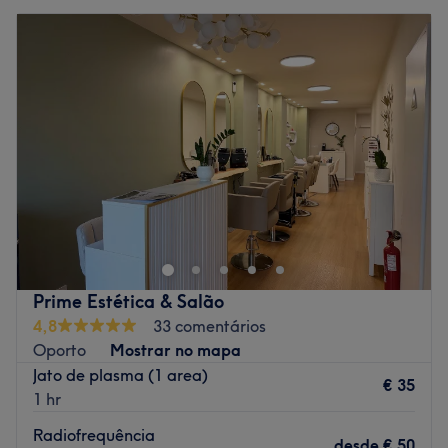
Prime Estética & Salão
4,8
33 comentários
Oporto
Mostrar no mapa
Jato de plasma (1 area)
€ 35
1 hr
Radiofrequência
desde
€ 50