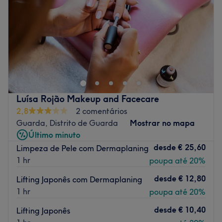
Sábado
10:00
–
18:00
Domingo
Fechado
Beleza em Harmonia Izabel Reis é um salão de beleza
localizado em Vila Nova de Gaia. Para confirmar a
reserva mande ou ligue para o número do whatsapp.
Transporte público mais próximo
Luísa Rojão Makeup and Facecare
A equipa
2,8
2 comentários
Uma equipa com anos de experiência no sector que
Guarda, Distrito de Guarda
Mostrar no mapa
oferece um serviço completamente personalizado.
Último minuto
O que mais gostamos
desde
€ 25,60
Limpeza de Pele com Dermaplaning
Ambiente: moderno, elegante e acolhedor
1 hr
poupa até 20%
Especializados em: beleza
desde
€ 12,80
Lifting Japonês com Dermaplaning
Go to venue
1 hr
poupa até 20%
desde
€ 10,40
Lifting Japonês