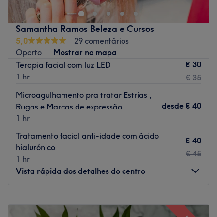
Go to venue
Samantha Ramos Beleza e Cursos
5,0
29 comentários
Oporto
Mostrar no mapa
€ 30
Terapia facial com luz LED
1 hr
€ 35
Microagulhamento pra tratar Estrias ,
desde
€ 40
Rugas e Marcas de expressão
1 hr
Tratamento facial anti-idade com ácido
€ 40
hialurónico
€ 45
1 hr
Vista rápida dos detalhes do centro
Segunda-feira
10:00
–
18:00
Terça-feira
10:00
–
20:00