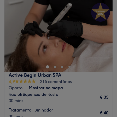
Ambiente: acolhedor e moderno
Terça-feira
09:00
–
20:00
Especializados em: beleza
Quarta-feira
09:00
–
20:00
Go to venue
Quinta-feira
09:00
–
20:00
Sexta-feira
09:00
–
20:00
Sábado
09:00
–
20:00
Domingo
09:00
–
20:00
Go to venue
Active Begin Urban SPA
4,9
215 comentários
Oporto
Mostrar no mapa
Radiofrêquencia de Rosto
€ 35
30 mins
Tratamento Iluminador
€ 40
30 mins