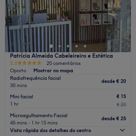
Sábado
10:00
–
17:00
Domingo
Fechado
Excellence Estética & Saúde Academy encontra-se em
Vila Nova de Gaia. Se procuras os melhores tratamentos
de estética, com as melhores marcas e o melhor trato
possível, faz a tua reserva e comprova por ti mesma!
Transporte público mais próximo:
Patrícia Almeida Cabeleireiro e Estética
5,0
20 comentários
A equipa:
Oporto
Mostrar no mapa
Uma equipa com anos de experiência no sector e em
Radiofrequência facial
desde
€ 20
constante formação, para poder oferece-te os melhores
30 mins
tratamentos.
€ 15
Mini facial
O que mais gostamos:
1 hr
€ 20
Ambiente: elegante, chique e moderno
Especializados em: beleza
Microagulhamento Facial
desde
€ 25
45 mins - 1 hr 15 mins
Go to venue
Vista rápida dos detalhes do centro