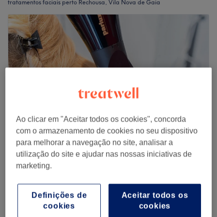
tratamentos faciais perto Rechousa, Vila Nova de Gaia
Ao clicar em "Aceitar todos os cookies", concorda
com o armazenamento de cookies no seu dispositivo
para melhorar a navegação no site, analisar a
Samantha Ramos Beleza e Cursos
utilização do site e ajudar nas nossas iniciativas de
5,0
29 comentários
marketing.
Oporto
Mostrar no mapa
€ 30
Terapia facial com luz LED
Definições de
Aceitar todos os
1 hr
€ 35
cookies
cookies