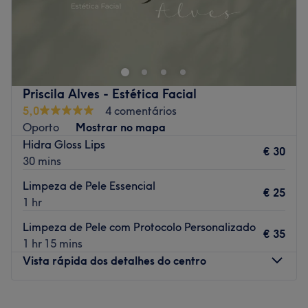
Go to venue
Go to venue
Priscila Alves - Estética Facial
5,0
4 comentários
Oporto
Mostrar no mapa
Hidra Gloss Lips
€ 30
30 mins
Limpeza de Pele Essencial
€ 25
1 hr
Limpeza de Pele com Protocolo Personalizado
€ 35
1 hr 15 mins
Vista rápida dos detalhes do centro
Segunda-feira
09:00
–
17:30