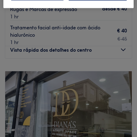
Microagulhamento pra tratar Estrias ,
desde
€ 40
Rugas e Marcas de expressão
1 hr
Tratamento facial anti-idade com ácido
€ 40
hialurónico
€ 45
1 hr
Vista rápida dos detalhes do centro
Segunda-feira
10:00
–
18:00
Terça-feira
10:00
–
20:00
Quarta-feira
10:00
–
20:00
Quinta-feira
10:00
–
20:00
Sexta-feira
10:00
–
20:00
Sábado
10:00
–
18:00
Domingo
Fechado
Samantha Ramos Beleza e Cursos encontra-se em Porto.
Se procuras os melhores tratamentos de estética, com as