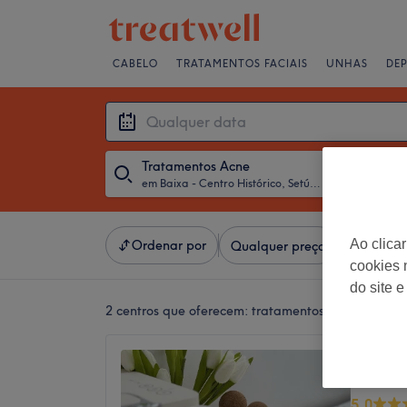
CABELO
TRATAMENTOS FACIAIS
UNHAS
DE
Tratamentos Acne
em Baixa - Centro Histórico, Setúbal
・
Qualquer 
Ao clica
Ordenar por
Qualquer preço
Salões
cookies 
do site e
2 centros que oferecem:
tratamentos acne em Baixa
Studio
Paes
5,0