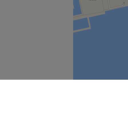
ector e em constante
hores tratamentos, com
eriência única.
 Terapias.
Go to venue
l
Setúbal
>
>