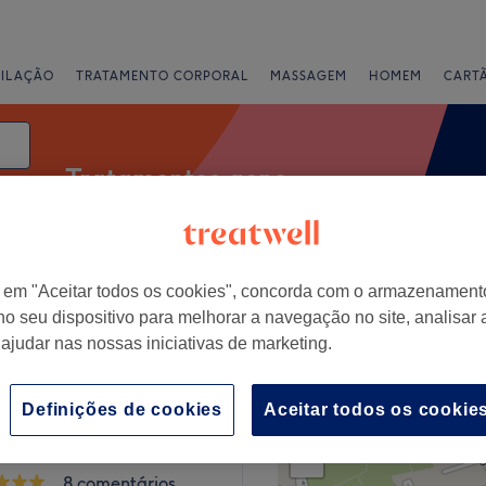
PILAÇÃO
TRATAMENTO CORPORAL
MASSAGEM
HOMEM
CART
Tratamentos acne
data
r em "Aceitar todos os cookies", concorda com o armazenament
Ofertas Expresso
Classificação
no seu dispositivo para melhorar a navegação no site, analisar a
 ajudar nas nossas iniciativas de marketing.
 - Centro Histórico, Setúbal
Definições de cookies
Aceitar todos os cookie
+
 de Beleza Mariana
−
8 comentários