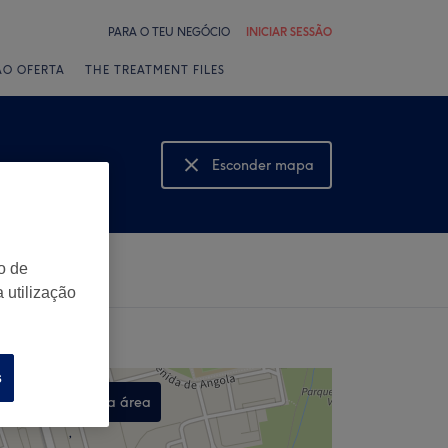
PARA O TEU NEGÓCIO
INICIAR SESSÃO
ÃO OFERTA
THE TREATMENT FILES
Esconder mapa
Mostrar mapa
o de
 utilização
s
Procurar nesta área
,