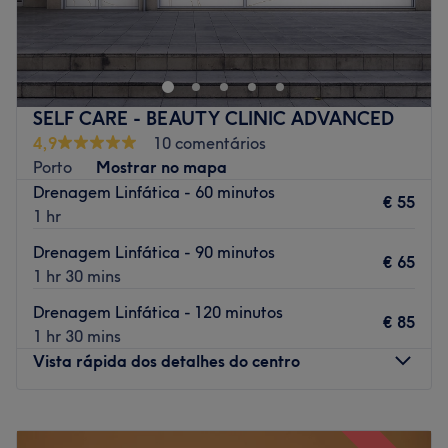
Go to venue
SELF CARE - BEAUTY CLINIC ADVANCED
4,9
10 comentários
Porto
Mostrar no mapa
Drenagem Linfática - 60 minutos
€ 55
1 hr
Drenagem Linfática - 90 minutos
€ 65
1 hr 30 mins
Drenagem Linfática - 120 minutos
€ 85
1 hr 30 mins
Vista rápida dos detalhes do centro
Segunda-feira
09:00
–
20:00
Terça-feira
09:00
–
20:00