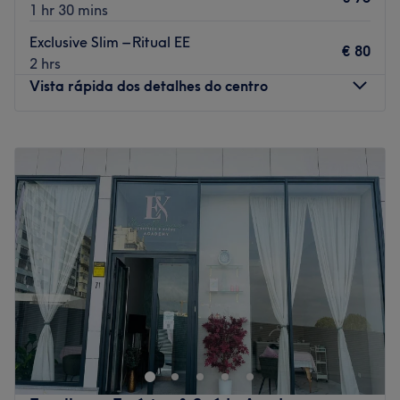
1 hr 30 mins
Exclusive Slim – Ritual EE
€ 80
2 hrs
Vista rápida dos detalhes do centro
Segunda-feira
10:00
–
18:00
Terça-feira
10:00
–
18:00
Quarta-feira
10:00
–
18:00
Quinta-feira
10:00
–
18:00
Sexta-feira
10:00
–
18:00
Sábado
10:00
–
14:00
Domingo
Fechado
The Exclusive Experience encontra-se em Vila Nova de
Gaia. Neste salão oferecem os melhores tratamentos
para cuidar de si e desfrutar duma experiência
inolvidável!