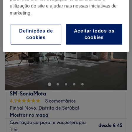
tratamentos para perda de peso em Pinhal Novo, Distrito de Setúbal
utilização do site e ajudar nas nossas iniciativas de
marketing.
Definições de
Aceitar todos os
cookies
cookies
SM-SoniaMota
4,9
8 comentários
Pinhal Novo, Distrito de Setúbal
Mostrar no mapa
Cavitação corporal e vacuoterapia
desde
€ 45
1 hr