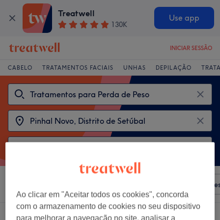
Treatwell
Use app
130K
INICIAR SESSÃO
CABELO
TRATAMENTOS FACIAIS
UNHAS
DEPILAÇÃO
TRAT
Ordenar por
Qualquer preço
Salões
Ofertas Expre
Ao clicar em "Aceitar todos os cookies", concorda
com o armazenamento de cookies no seu dispositivo
2 centros que oferecem:
para melhorar a navegação no site, analisar a