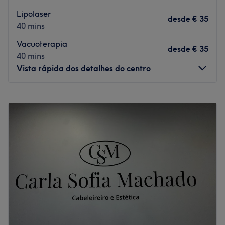
Lipolaser
desde
€ 35
40 mins
Vacuoterapia
desde
€ 35
40 mins
Vista rápida dos detalhes do centro
Segunda-feira
09:00
–
17:00
Terça-feira
10:00
–
18:00
Quarta-feira
10:00
–
18:00
Quinta-feira
10:00
–
18:00
Sexta-feira
10:00
–
18:00
Sábado
09:00
–
15:00
Domingo
Fechado
Um espaço acolhedor e moderno, dedicado ao seu bem-
estar e autoestima. Beleza, cuidado e bem-estar em um
só lugar. Atendimento personalizado para realçar o