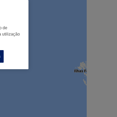
o de
 utilização
s