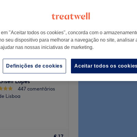
r em "Aceitar todos os cookies", concorda com o armazenament
€ 14
no seu dispositivo para melhorar a navegação no site, analisar a
 ajudar nas nossas iniciativas de marketing.
Definições de cookies
Aceitar todos os cookie
Giseli Lopes
447 comentários
 de Lisboa
as Naus, Loja 3C, em Lisboa.
 com horários entre as 8h00
€ 17