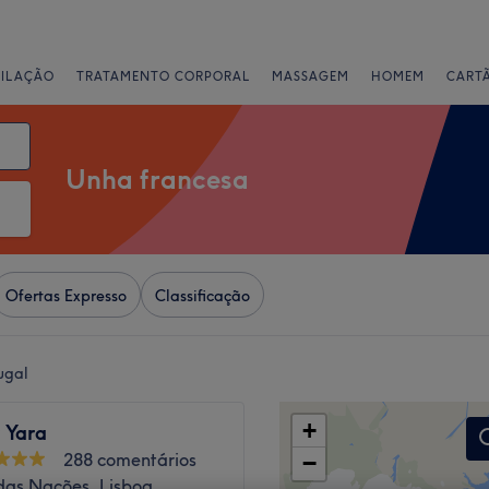
PILAÇÃO
TRATAMENTO CORPORAL
MASSAGEM
HOMEM
CART
Unha francesa
Ofertas Expresso
Classificação
ugal
+
y Yara
288 comentários
−
das Nações, Lisboa