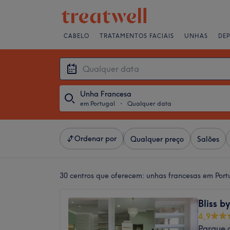
CABELO
TRATAMENTOS FACIAIS
UNHAS
DE
Unha Francesa
em Portugal
・
Qualquer data
Ordenar por
Qualquer preço
Salões
30 centros que oferecem:
unhas francesas em Port
Bliss b
4,9
Parque 