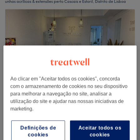
unhas acrílicas & extensões perto Cascais e Estoril, Distrito de Lisboa
Ao clicar em "Aceitar todos os cookies", concorda
com o armazenamento de cookies no seu dispositivo
para melhorar a navegação no site, analisar a
Aubé Clinic
utilização do site e ajudar nas nossas iniciativas de
5,0
52 comentários
marketing.
Antiga Freguesia de Cascais, Distrito de Lisboa
Mostrar no mapa
Definições de
Aceitar todos os
Fibra de Vidro 1° aplicação
desde
€ 54
cookies
cookies
1 hr