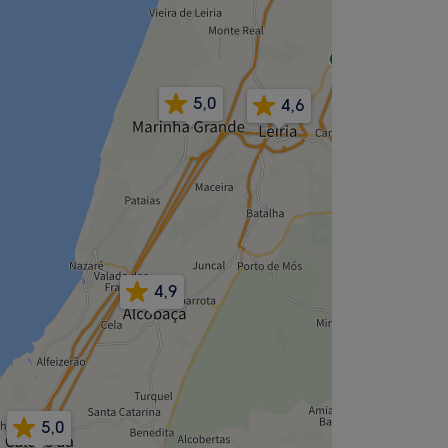
5,0
4,6
4,9
5,0