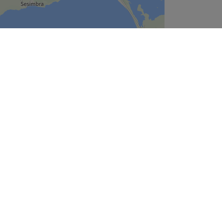
Leaflet
| ©
OpenStreetMap
contributors
Empresa
Sobre Nós
juda
Estamos a Contratar
Legal & RGPD