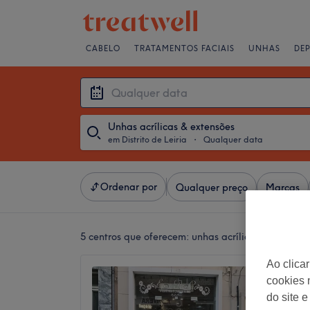
CABELO
TRATAMENTOS FACIAIS
UNHAS
DE
Unhas acrílicas & extensões
em Distrito de Leiria
・
Qualquer data
Ordenar por
Qualquer preço
Marcas
5 centros que oferecem:
unhas acrílicas & extensõe
Ao clica
Gisa Fe
cookies 
5,0
do site e
Caldas 