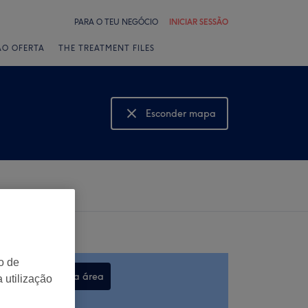
PARA O TEU NEGÓCIO
INICIAR SESSÃO
ÃO OFERTA
THE TREATMENT FILES
Esconder mapa
Mostrar mapa
o de
Procurar nesta área
 utilização
,