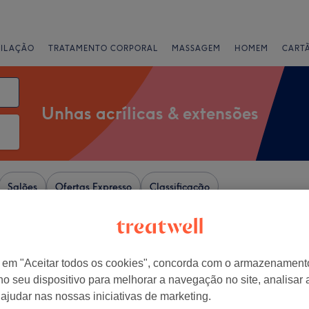
PILAÇÃO
TRATAMENTO CORPORAL
MASSAGEM
HOMEM
CART
Unhas acrílicas & extensões
Salões
Ofertas Expresso
Classificação
s em Distrito de Leiria
r em "Aceitar todos os cookies", concorda com o armazenament
+
rreira Beauty
no seu dispositivo para melhorar a navegação no site, analisar a
43 comentários
−
 ajudar nas nossas iniciativas de marketing.
Da Rainha