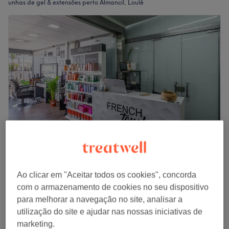
unhas de gel & extensões perto Almancil, Loulé
French Touch Vilamoura
5,0
80 comentários
Ao clicar em "Aceitar todos os cookies", concorda
Vilamoura, Loulé
Mostrar no mapa
com o armazenamento de cookies no seu dispositivo
Extensão Unhas Gel
para melhorar a navegação no site, analisar a
€ 50
2 hrs
utilização do site e ajudar nas nossas iniciativas de
marketing.
Vista rápida dos detalhes do centro