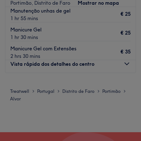
Portimão, Distrito de Faro
Mostrar no mapa
Uma equipa qualificada e experiente, especializada nas
Manutenção unhas de gel
€ 25
suas áreas de atuação.
1 hr 55 mins
O que mais gostamos
Manicure Gel
€ 25
Ambiente: acolhedor e tranquilo.
1 hr 30 mins
Especializados em:
Manicure Gel com Extensões
Marcas e produtos utilizados:
€ 35
2 hrs 30 mins
Extras:
Vista rápida dos detalhes do centro
Go to venue
Segunda-feira
10:00
–
22:00
Terça-feira
09:00
–
22:00
Treatwell
Portugal
Distrito de Faro
Portimão
>
>
>
>
Quarta-feira
09:00
–
22:00
Alvor
Quinta-feira
09:00
–
22:00
Sexta-feira
09:00
–
22:00
Sábado
09:00
–
19:00
Domingo
09:00
–
19:00