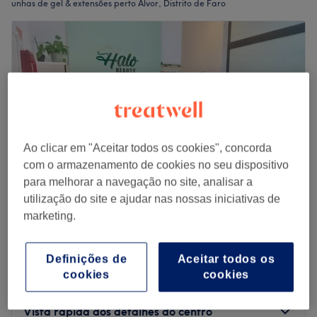
unhas de gel & extensões perto Alvor, Distrito de Faro
Ao clicar em "Aceitar todos os cookies", concorda
com o armazenamento de cookies no seu dispositivo
para melhorar a navegação no site, analisar a
utilização do site e ajudar nas nossas iniciativas de
marketing.
Halo Beauty
4,9
320 comentários
Portimão, Distrito de Faro
Mostrar no mapa
Definições de
Aceitar todos os
cookies
cookies
Reparar 1 Unha Verniz Gel
€ 2
15 mins
Vista rápida dos detalhes do centro