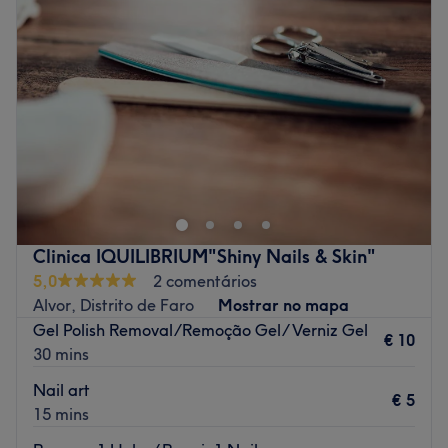
Quarta-feira
11:00
–
20:00
especializada nas suas áreas de atuação.
Quinta-feira
09:30
–
20:00
Go to venue
Sexta-feira
09:30
–
20:00
Sábado
09:30
–
13:00
Domingo
Fechado
Neusa Santos, Sou Esteticista e técnica de laser com mais
de 10 anos de experiência, especializada em depilação
a laser segura e eficaz. Também tenho outro tipo de
serviços como unhas, limpeza de pele e extensão de
Pestanas, sempre com atendimento personalizado e
Clinica IQUILIBRIUM"Shiny Nails & Skin"
máxima atenção á higiene e ao conforto do cliente.
5,0
2 comentários
Atendo num gabinete próprio, num ambiente
Alvor, Distrito de Faro
Mostrar no mapa
profissional, acolhedor e de confiança, focado no bem-
Gel Polish Removal/Remoção Gel/ Verniz Gel
estar e satisfação de cada cliente.
€ 10
30 mins
Go to venue
Nail art
€ 5
15 mins