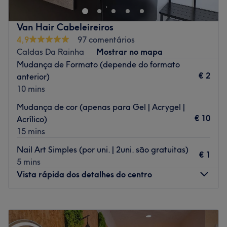
A equipa
Van Hair Cabeleireiros
4,9
97 comentários
Caldas Da Rainha
Mostrar no mapa
O que mais gostamos
Mudança de Formato (depende do formato
Ambiente:
€ 2
anterior)
Especializados em:
10 mins
Marcas e produtos utilizados:
Extras:
Mudança de cor (apenas para Gel | Acrygel |
€ 10
Acrílico)
Go to venue
15 mins
Nail Art Simples (por uni. | 2uni. são gratuitas)
€ 1
5 mins
Vista rápida dos detalhes do centro
Segunda-feira
09:00
–
19:00
Terça-feira
09:00
–
19:00
Quarta-feira
09:00
–
19:00