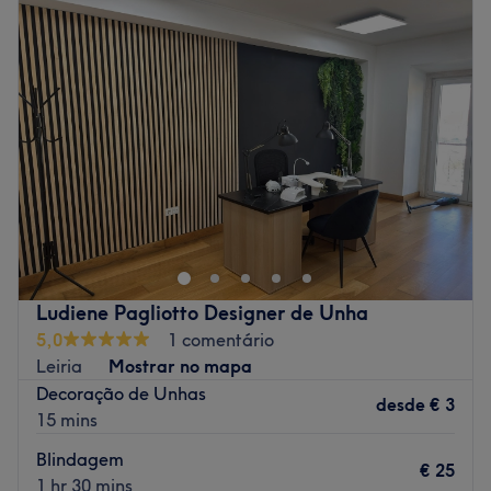
Terça-feira
09:00
–
20:00
Go to venue
Quarta-feira
09:00
–
20:00
Quinta-feira
09:00
–
20:00
Sexta-feira
09:00
–
20:00
Sábado
09:00
–
18:30
Domingo
Fechado
O centro de estética Espaço Sofistiqué Nail Bar encontra-
se localizado na Rua das Vergieiras n2, loja 2, na
Marinha Grande, no distrito de Leiria. Trata-se de um
espaço magnifico para descontrair e ser mimado, onde
poderás encontrar todo tipo de serviços de estética. Além
Ludiene Pagliotto Designer de Unha
de oferecer tratamentos inovadores, destacam pelo
5,0
1 comentário
atendimento totalmente personalizado. Vem já desfrutar
Leiria
Mostrar no mapa
de um momento único - temos a certeza de que vais
Decoração de Unhas
querer voltar!
desde
€ 3
15 mins
Transporte público mais próximo:
Blindagem
€ 25
O centro encontra-se a 10 minutos a pé da estação de
1 hr 30 mins