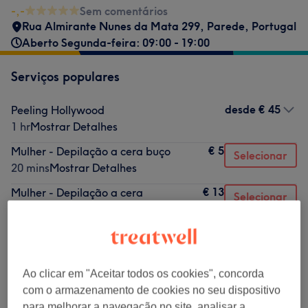
-,-
Sem comentários
Rua Almirante Nunes da Mata 299
,
Parede
,
Portugal
Aberto Segunda-feira: 09:00 - 19:00
Serviços populares
desde
€ 45
Peeling Hollywood
1 hr
Mostrar Detalhes
€ 5
Mulher - Depilação a cera buço
Selecionar
20 mins
Mostrar Detalhes
€ 13
Mulher - Depilação a cera
Selecionar
sobrancelhas e buço
30 mins
Mostrar Detalhes
€ 10
Mulher - Depilação a cera
Selecionar
sobrancelhas
Ao clicar em "Aceitar todos os cookies", concorda
20 mins
Mostrar Detalhes
com o armazenamento de cookies no seu dispositivo
€ 12
para melhorar a navegação no site, analisar a