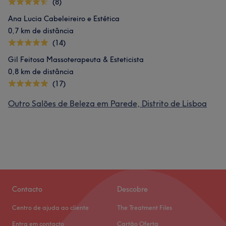
(8)
Ana Lucia Cabeleireiro e Estética
0,7 km de distância
(14)
Gil Feitosa Massoterapeuta & Esteticista
0,8 km de distância
(17)
Outro Salões de Beleza em Parede, Distrito de Lisboa
Contacto
Descobre
Centro de ajuda ao cliente
The Treatment Files
Entra em contacto
Cartão Oferta