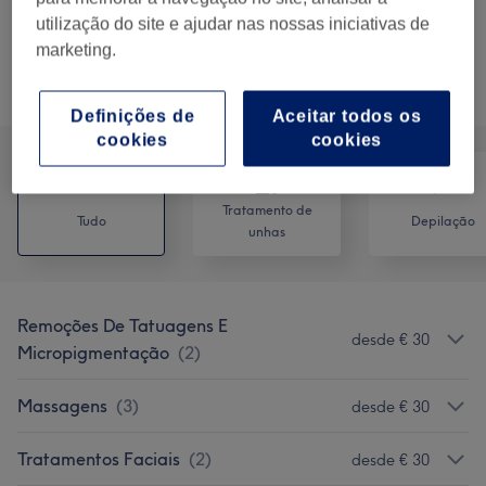
Design de sobrancelhas
Selecionar
utilização do site e ajudar nas nossas iniciativas de
30 mins
Mostrar Detalhes
marketing.
Procurar serviços
Definições de
Aceitar todos os
cookies
cookies
Tratamento de
Tudo
Depilação
unhas
Remoções De Tatuagens E
desde € 30
Micropigmentação
(
2
)
Massagens
(
3
)
desde € 30
Tratamentos Faciais
(
2
)
desde € 30