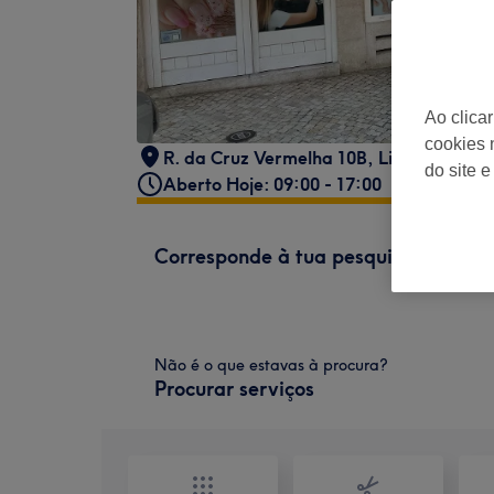
Ao clica
cookies 
R. da Cruz Vermelha 10B, Lisboa, Portu
do site e
Aberto Hoje: 09:00 - 17:00
Corresponde à tua pesquisa
Não é o que estavas à procura?
Procurar serviços