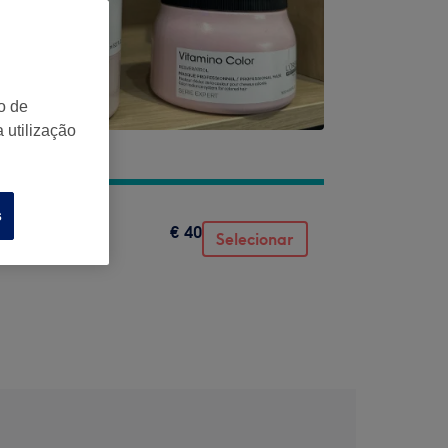
o de
 utilização
s
€ 40
Selecionar