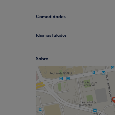
Comodidades
Idiomas falados
Sobre